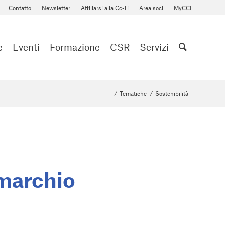
Contatto
Newsletter
Affiliarsi alla Cc-Ti
Area soci
MyCCI
e
Eventi
Formazione
CSR
Servizi
/
Tematiche
/
Sostenibilità
 marchio