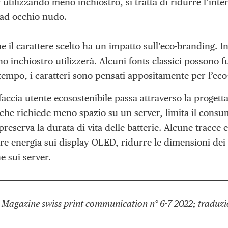
utilizzando meno inchiostro, si tratta di ridurre l’inte
 ad occhio nudo.
e il carattere scelto ha un impatto sull’eco-branding. In
eno inchiostro utilizzerà. Alcuni fonts classici possono 
tempo, i caratteri sono pensati appositamente per l’eco
faccia utente ecosostenibile passa attraverso la progett
 che richiede meno spazio su un server, limita il consu
reserva la durata di vita delle batterie. Alcune tracce e
re energia sui display OLED, ridurre le dimensioni dei f
e sui server.
 Magazine swiss print communication n° 6-7 2022; traduz