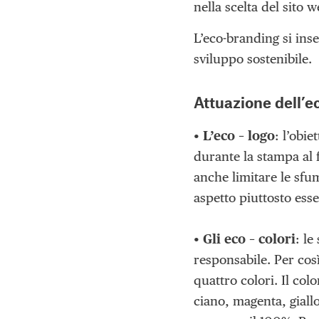
nella scelta del sito w
L’eco-branding si inse
sviluppo sostenibile.
Attuazione dell’
•
L’eco – logo
: l’obi
durante la stampa al f
anche limitare le sfum
aspetto piuttosto esse
•
Gli eco – colori
: l
responsabile. Per così
quattro colori. Il col
ciano, magenta, giall