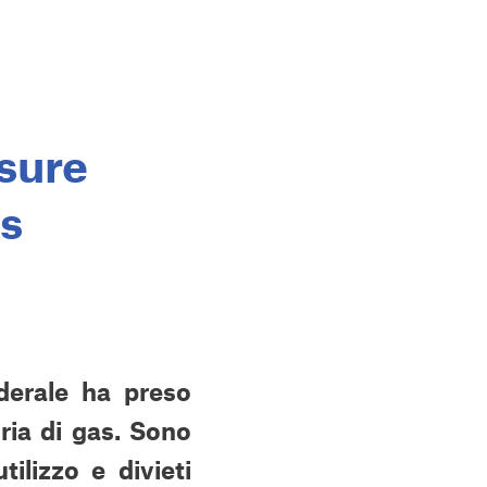
isure
as
derale ha preso
ria di gas. Sono
ilizzo e divieti