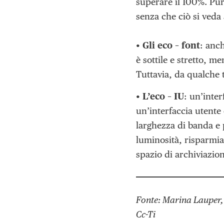
superare il 100%. Pur 
senza che ciò si veda
•
Gli eco – font
: anch
è sottile e stretto, m
Tuttavia, da qualche 
•
L’eco – IU
: un’inter
un’interfaccia utente
larghezza di banda e p
luminosità, risparmia
spazio di archiviazion
Fonte: Marina Lauper,
Cc-Ti