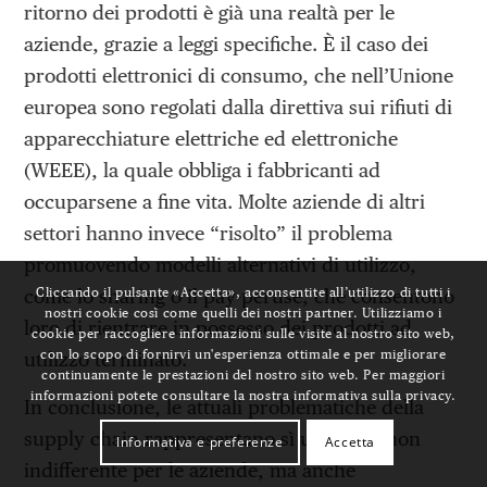
ritorno dei prodotti è già una realtà per le
aziende, grazie a leggi specifiche. È il caso dei
prodotti elettronici di consumo, che nell’Unione
europea sono regolati dalla direttiva sui rifiuti di
apparecchiature elettriche ed elettroniche
(WEEE), la quale obbliga i fabbricanti ad
occuparsene a fine vita. Molte aziende di altri
settori hanno invece “risolto” il problema
promuovendo modelli alternativi di utilizzo,
Cliccando il pulsante «Accetta», acconsentite all’utilizzo di tutti i
come lo sharing o il pay-peruse, che consentono
nostri cookie così come quelli dei nostri partner. Utilizziamo i
loro di rientrare in possesso dei prodotti ad
cookie per raccogliere informazioni sulle visite al nostro sito web,
con lo scopo di fornirvi un'esperienza ottimale e per migliorare
utilizzo terminato.
continuamente le prestazioni del nostro sito web. Per maggiori
informazioni potete consultare la nostra informativa sulla privacy.
In conclusione, le attuali problematiche della
supply chain rappresentano sì una sfida non
Informativa e preferenze
Accetta
indifferente per le aziende, ma anche