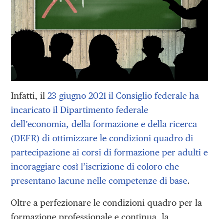
Infatti, il
23 giugno 2021 il Consiglio federale ha
incaricato il
Dipartimento federale
dell’economia, della formazione e della ricerca
(DEFR) di ottimizzare le condizioni quadro di
partecipazione ai corsi di formazione per adulti e
incoraggiare così l’iscrizione di coloro che
presentano lacune nelle competenze di base
.
Oltre a perfezionare le condizioni quadro per la
formazione professionale e continua, la