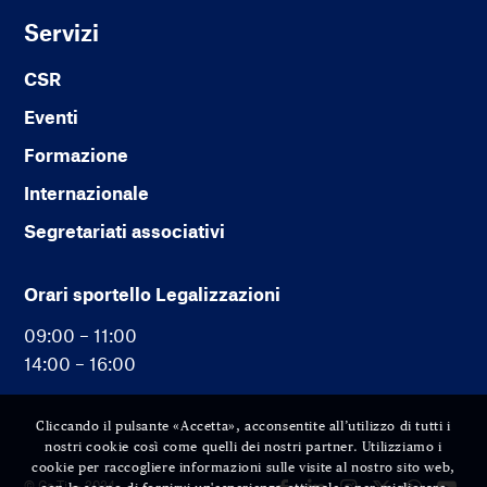
Servizi
CSR
Eventi
Formazione
Internazionale
Segretariati associativi
Orari sportello Legalizzazioni
09:00 – 11:00
14:00 – 16:00
Cliccando il pulsante «Accetta», acconsentite all’utilizzo di tutti i
nostri cookie così come quelli dei nostri partner. Utilizziamo i
cookie per raccogliere informazioni sulle visite al nostro sito web,
© Cc-Ti — 2024