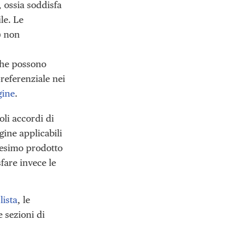
, ossia soddisfa
le. Le
) non
che possono
preferenziale nei
gine
.
oli accordi di
gine applicabili
desimo prodotto
fare invece le
lista
, le
e sezioni di