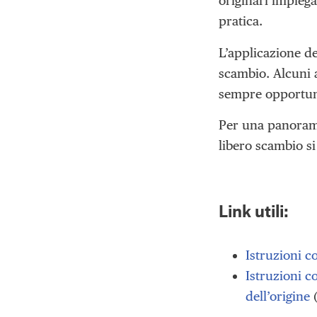
originari impieg
pratica.
L’applicazione de
scambio. Alcuni a
sempre opportuno 
Per una panoramic
libero scambio s
Link utili:
Istruzioni c
Istruzioni c
dell’origine