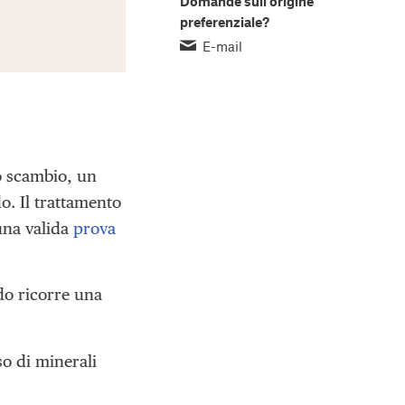
Domande sull’origine
preferenziale?
E-mail
ro scambio, un
o. Il trattamento
una valida
prova
do ricorre una
so di minerali