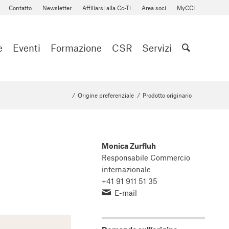
Contatto
Newsletter
Affiliarsi alla Cc-Ti
Area soci
MyCCI
e
Eventi
Formazione
CSR
Servizi
/
Origine preferenziale
/
Prodotto originario
Monica Zurfluh
Responsabile Commercio
internazionale
+41 91 911 51 35
E-mail