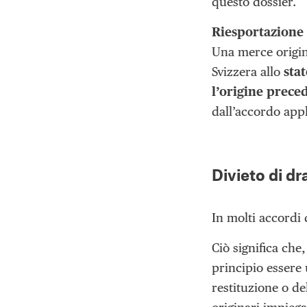
questo dossier.
Riesportazione 
Una merce origin
Svizzera allo
sta
l’origine prece
dall’accordo appl
Divieto di d
In molti accordi 
Ciò significa che
principio essere 
restituzione o de