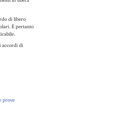
essi in libera
rdo di libero
olari. È pertanto
icabile.
i accordi di
le prove