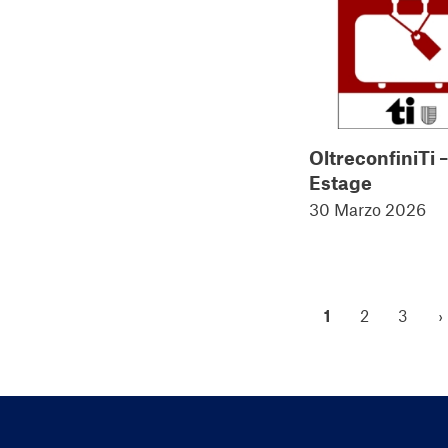
OltreconfiniTi –
Estage
30 Marzo 2026
1
2
3
›