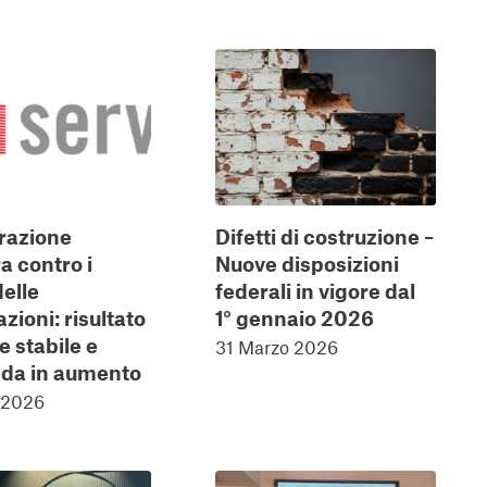
razione
Difetti di costruzione –
a contro i
Nuove disposizioni
delle
federali in vigore dal
zioni: risultato
1° gennaio 2026
 stabile e
31 Marzo 2026
da in aumento
e 2026