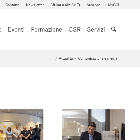
Contatto
Newsletter
Affiliarsi alla Cc-Ti
Area soci
MyCCI
e
Eventi
Formazione
CSR
Servizi
/
Attualità
/
Comunicazione e media