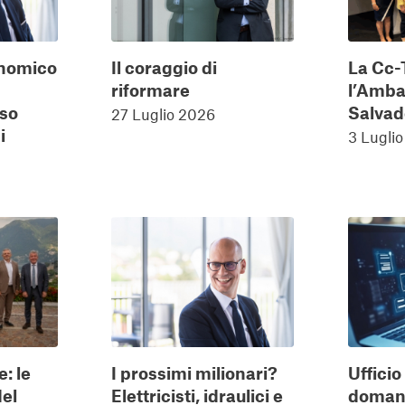
onomico
Il coraggio di
La Cc-
riformare
l’Ambas
rso
Salvad
27 Luglio 2026
i
3 Lugli
: le
I prossimi milionari?
Ufficio
del
Elettricisti, idraulici e
doman