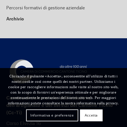
Percorsi formativi di gestione aziendale
Archivio
Cliccando il pulsante «Accetta», acconsentite all’utilizzo di tutti i
nostri cookie così come quelli dei nostri partner. Utilizziamo i
cookie per raccogliere informazioni sulle visite al nostro sito web,
con lo scopo di fornirvi un'esperienza ottimale e per migliorare
Camera di commercio, dell’industria,
continuamente le prestazioni del nostro sito web. Per maggiori
informazioni potete consultare la nostra informativa sulla privacy.
dell’artigianato e dei servizi del Cantone Ticino
(Cc-Ti)
Informativa e preferenze
Accetta
Corso Elvezia 16