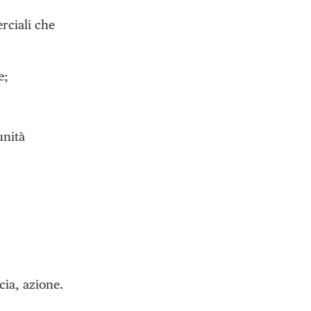
rciali che
e;
unità
cia, azione.