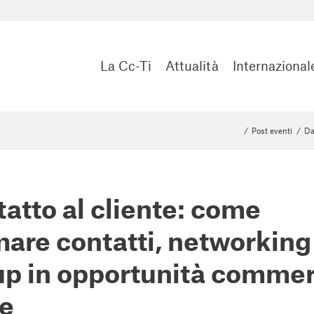
La Cc-Ti
Attualità
Internazional
/
Post eventi
/
Da
tatto al cliente: come
mare contatti, networking
up in opportunità commer
te