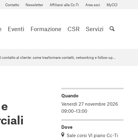
Contatto
Newsletter
Affiliarsi alla Cc-Ti
Area soci
MyCCI
e
Eventi
Formazione
CSR
Servizi
l contatto al cliente: come trasformare contatti, networking e follow-up...
Quando
 e
Venerdì 27 novembre 2026
09:00–13:00
ciali
Dove
Sale corsi VI piano Cc-Ti