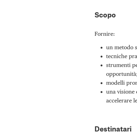
Scopo
Fornire:
un metodo se
tecniche prat
strumenti pe
opportunità
modelli pron
una visione 
accelerare l
Destinatari