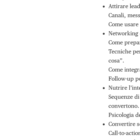
Attirare lea
Canali, mes
Come usare L
Networking c
Come prepara
Tecniche per
cosa”.
Come integra
Follow-up po
Nutrire l’int
Sequenze di 
convertono.
Psicologia d
Convertire 
Call-to-actio