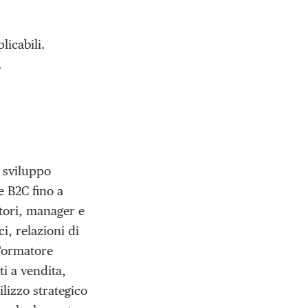
licabili.
.
o sviluppo
e B2C fino a
itori, manager e
i, relazioni di
 Formatore
i a vendita,
lizzo strategico