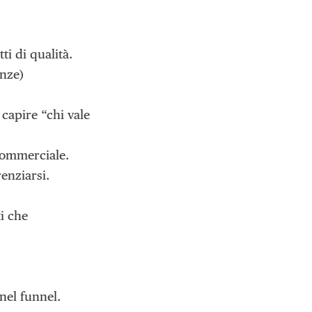
i di qualità.
enze)
 capire “chi vale
commerciale.
enziarsi.
i che
 nel funnel.