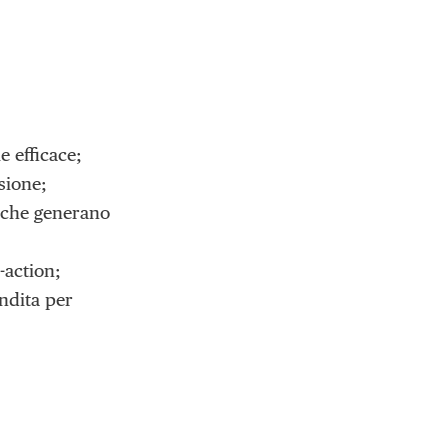
 efficace;
isione;
t che generano
-action;
ndita per