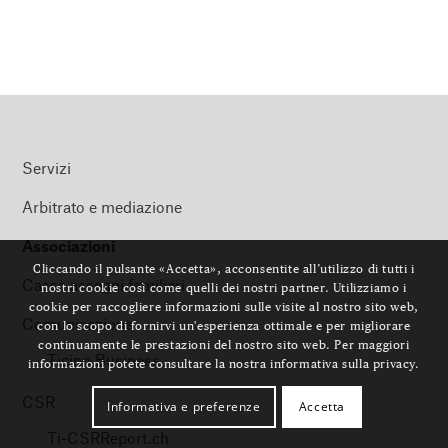
Servizi
Arbitrato e mediazione
Associazioni
Cliccando il pulsante «Accetta», acconsentite all’utilizzo di tutti i
Cassa assegni familiari
nostri cookie così come quelli dei nostri partner. Utilizziamo i
cookie per raccogliere informazioni sulle visite al nostro sito web,
Comunicazione
con lo scopo di fornirvi un'esperienza ottimale e per migliorare
continuamente le prestazioni del nostro sito web. Per maggiori
Ticino Business
informazioni potete consultare la nostra informativa sulla privacy.
CSR
Informativa e preferenze
Accetta
Ti-CSRReport.ch