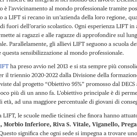
 è l’avvicinamento al mondo professionale tramite posti
o a LIFT si recano in un’azienda della loro regione, qu
 di fuori dell’orario scolastico. Ogni esperienza LIFT 
rmette ai ragazzi e alle ragazze di approfondire sul l
ale. Parallelamente, gli allievi LIFT seguono a scuola 
e questa sensibilizzazione al mondo professionale.
IFT
ha preso avvio nel 2013 e si sta sempre più consol
r il triennio 2020-2022 dalla Divisione della formazion
viste dal progetto “Obiettivo 95%” promosso dal DECS 
oco più di un anno fa. L’obiettivo principale è di perme
 di età, ad una maggiore percentuale di giovani di conse
 LIFT, le scuole medie ticinesi che finora hanno attuato
, Morbio Inferiore, Riva S. Vitale, Viganello, Pre
 Questo significa che ogni sede si impegna a trovare uno 