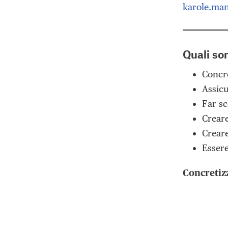
karole.man
Quali so
Concre
Assicu
Far sc
Creare
Creare
Essere
Concretiz