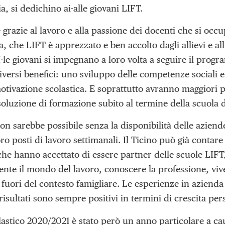
a, si dedichino ai-alle giovani LIFT.
grazie al lavoro e alla passione dei docenti che si occ
che LIFT è apprezzato e ben accolto dagli allievi e alli
I-le giovani si impegnano a loro volta a seguire il pro
iversi benefici: uno sviluppo delle competenze sociali 
otivazione scolastica. E soprattutto avranno maggiori p
soluzione di formazione subito al termine della scuola d
on sarebbe possibile senza la disponibilità delle aziende
oro posti di lavoro settimanali. Il Ticino può già cont
 che hanno accettato di essere partner delle scuole LIFT
te il mondo del lavoro, conoscere la professione, viver
i fuori del contesto famigliare. Le esperienze in azien
 risultati sono sempre positivi in termini di crescita per
lastico 2020/2021 è stato però un anno particolare a ca