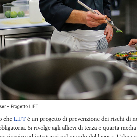
ser – Progetto LIFT
o che
LIFT
è un progetto di prevenzione dei rischi di no
bbligatoria. Si rivolge agli allievi di terza e quarta me
r riuscire ad integrarsi nel mondo del lavoro. L’elemen