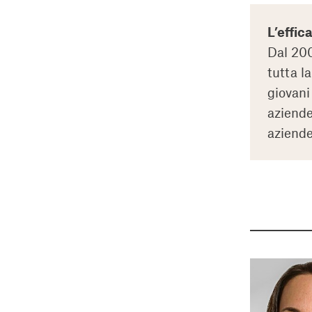
L’effic
Dal 200
tutta l
giovani
aziende
aziende