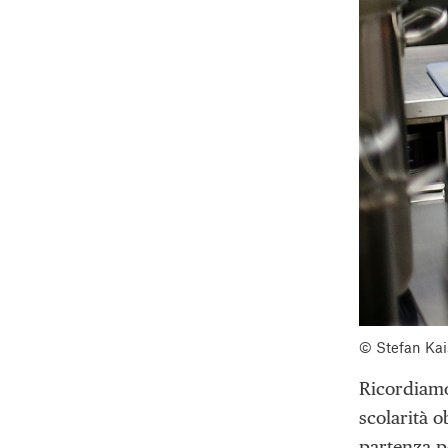
© Stefan Kai
Ricordiam
scolarità o
partenza pe