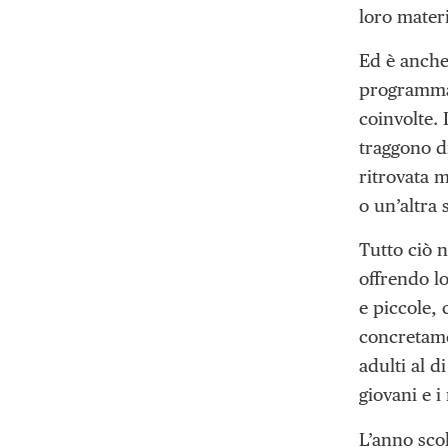
loro materi
Ed è anche 
programma, 
coinvolte. 
traggono d
ritrovata m
o un’altra 
Tutto ciò n
offrendo l
e piccole,
concretamen
adulti al d
giovani e i
L’anno sco