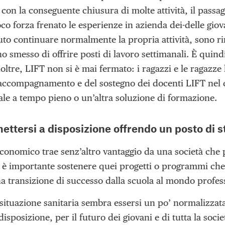
on la conseguente chiusura di molte attività, il passag
oco forza frenato le esperienze in azienda dei-delle giov
o continuare normalmente la propria attività, sono rimas
o smesso di offrire posti di lavoro settimanali. È quin
oltre, LIFT non si è mai fermato: i ragazzi e le ragazze
accompagnamento e del sostegno dei docenti LIFT nel c
ale a tempo pieno o un’altra soluzione di formazione.
ettersi a disposizione offrendo un posto di 
conomico trae senz’altro vantaggio da una società che 
 è importante sostenere quei progetti o programmi ch
na transizione di successo dalla scuola al mondo profes
 situazione sanitaria sembra essersi un po’ normalizzat
disposizione, per il futuro dei giovani e di tutta la soc