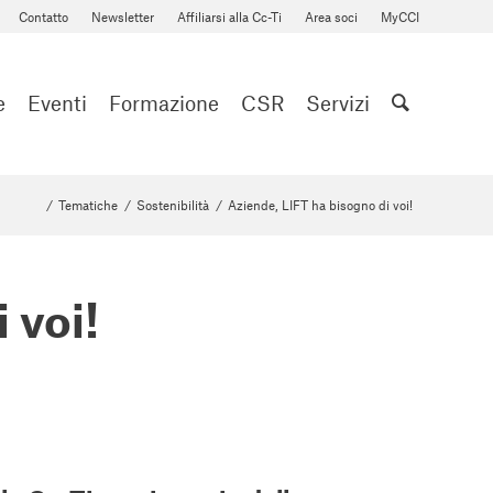
Contatto
Newsletter
Affiliarsi alla Cc-Ti
Area soci
MyCCI
e
Eventi
Formazione
CSR
Servizi
/
Tematiche
/
Sostenibilità
/
Aziende, LIFT ha bisogno di voi!
 voi!