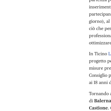
inserimento
partecipan
giorno), al
ciò che pe
profession
ottimizzar
In Ticino
L
progetto pe
misure pre
Consiglio p
ai 18 anni
Tornando a
di
Balerna
Castione
.