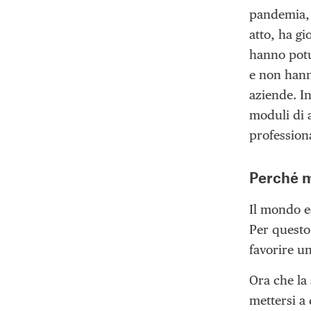
pandemia, c
atto, ha gi
hanno potut
e non hann
aziende. In
moduli di 
profession
Perché m
Il mondo e
Per questo
favorire u
Ora che la
mettersi a 