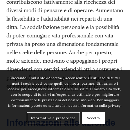
contribuiscono fattivamente alla ricchezza dei
diversi modi di pensare e di operare. Aumentano
la flessibilità e l’adattabilità nei reparti di una
ditta. La soddisfazione personale e la possibilità
di poter coniugare vita professionale con vita
privata ha preso una dimensione fondamentale
nelle scelte delle persone. Anche per questo,
molte aziende, motivano e appoggiano i propri
dipendenti con servizi aziendali atti a sostenere i
propri collaboratori e agevolarli nelle proprie
Cliccando il pulsante «Accetta», acconsentite all’utilizzo di tutti i
nostri cookie così come quelli dei nostri partner. Utilizziamo i
esigenze e passioni. Il Welfare appunto!
cookie per raccogliere informazioni sulle visite al nostro sito web,
con lo scopo di fornirvi un'esperienza ottimale e per migliorare
continuamente le prestazioni del nostro sito web. Per maggiori
informazioni potete consultare la nostra informativa sulla privacy.
Informativa e preferenze
Accetta
Informazioni alle aziende