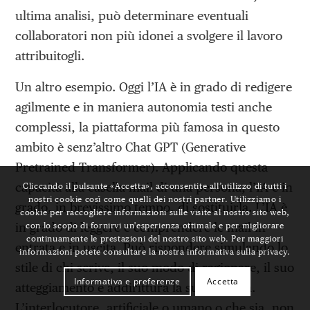
ultima analisi, può determinare eventuali
collaboratori non più idonei a svolgere il lavoro
attribuitogli.
Un altro esempio. Oggi l’IA è in grado di redigere
agilmente e in maniera autonomia testi anche
complessi, la piattaforma più famosa in questo
ambito è senz’altro Chat GPT (Generative
Pretrained Transformer). Applicando questa
capacità alla casella mail di una persona, l’IA è in
Cliccando il pulsante «Accetta», acconsentite all’utilizzo di tutti i
nostri cookie così come quelli dei nostri partner. Utilizziamo i
grado, in brevissimo tempo, di sostituirla. L’IA è
cookie per raccogliere informazioni sulle visite al nostro sito web,
in grado di leggere e comprendere le mail in
con lo scopo di fornirvi un'esperienza ottimale e per migliorare
continuamente le prestazioni del nostro sito web. Per maggiori
entrata e in uscita. Può rispondere simulando lo
informazioni potete consultare la nostra informativa sulla privacy.
stile di chi scrive, il suo modo di ragionare, il suo
Informativa e preferenze
Accetta
atteggiamento e addirittura la sua fantasia.
L’interlocutore, artificiale o umano o che sia, non