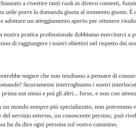
iamato a rivestire tanti ruoli in diversi contesti, funz
to utile porre la domanda giusta al momento giusto. È 
e adottare un atteggiamento aperto per ottenere risultat
a nostra pratica professionale dobbiamo esercitarci a p
no di raggiungere i nostri obiettivi nel rispetto dei nost
 potrebbe negare che non tendiamo a pensare di conosce
domande? Sicuramente interroghiamo i nostri interlocut
prima noi stessi e poi gli altri… forse, e non con atten
in un mondo sempre più specializzato, non potremmo ma
del servizio esterno, un conoscente persino, può rivela
osa ha da dire ogni persona sul vostro cammino.