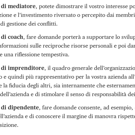
à di mediatore
, potete dimostrare il vostro interesse
cazione e l’investimento riversato o percepito dai memb
i gestione dei conflitti.
 di coach
, fare domande porterà a supportare lo svilup
formazioni sulle reciproche risorse personali e poi dare 
e una riflessione tempestiva.
à di imprenditore
, il quadro generale dell’organizzazi
o e quindi più rappresentativo per la vostra azienda a
la fiducia degli altri, sia internamente che esternamente
 dell’azienda e di stimolare il senso di responsabilità de
à di dipendente
, fare domande consente, ad esempio, di
ell’azienda e di conoscere il margine di manovra rispetto
sizione.