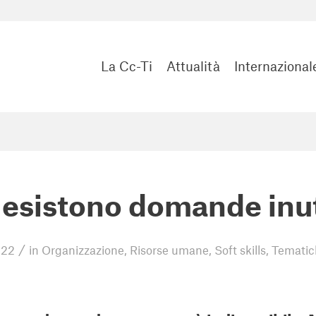
La Cc-Ti
Attualità
Internazional
esistono domande inut
/
022
in
Organizzazione
,
Risorse umane
,
Soft skills
,
Tematic