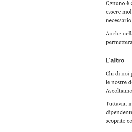
Ognuno è ch
essere mol
necessario 
Anche nell
permetteran
L’altro
Chi di noi
le nostre 
Ascoltiamo 
Tuttavia, 
dipendente 
scoprite c