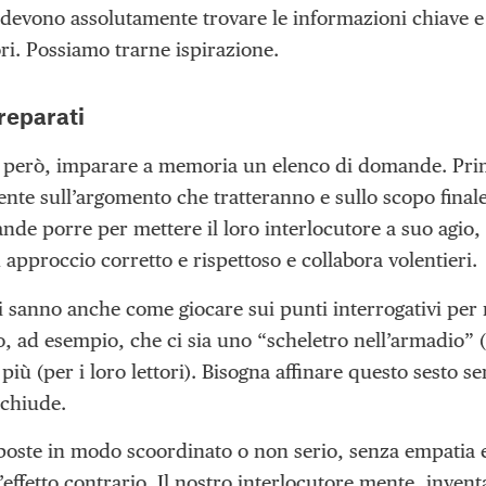
devono assolutamente trovare le informazioni chiave e c
ri. Possiamo trarne ispirazione.
reparati
 però, imparare a memoria un elenco di domande. Prima 
nte sull’argomento che tratteranno e sullo scopo final
de porre per mettere il loro interlocutore a suo agio, m
 approccio corretto e rispettoso e collabora volentieri.
sti sanno anche come giocare sui punti interrogativi pe
 ad esempio, che ci sia uno “scheletro nell’armadio” (
più (per i loro lettori). Bisogna affinare questo sesto se
 chiude.
ste in modo scoordinato o non serio, senza empatia e
l’effetto contrario. Il nostro interlocutore mente, invent