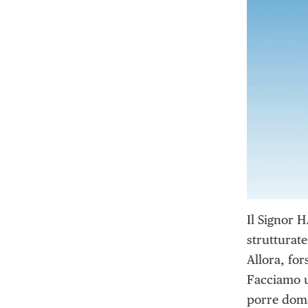
Il Signor 
strutturat
Allora, for
Facciamo u
porre doma