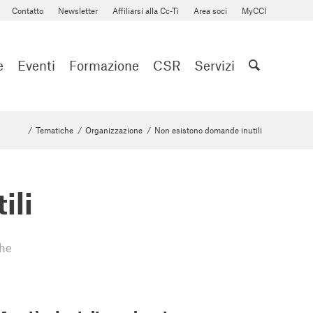
Contatto
Newsletter
Affiliarsi alla Cc-Ti
Area soci
MyCCI
e
Eventi
Formazione
CSR
Servizi
/
Tematiche
/
Organizzazione
/
Non esistono domande inutili
ili
he