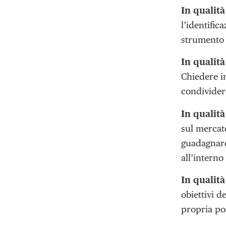
In qualit
l’identifi
strumento d
In qualità
Chiedere in
condivider
In qualit
sul mercat
guadagnare 
all’interno
In qualit
obiettivi d
propria po