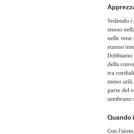
Apprezza
Vedendo i g
stesso nell
nelle vene
stanno int
Dobbiamo ag
della conve
tra cordia
meno utili
parte del v
sembrano s
Quando i
Con l’aiuto