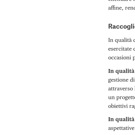
affine, ren
Raccogli
In qualità 
esercitate
occasioni 
In qualità
gestione d
attraverso
un progetto
obiettivi r
In qualità
aspettative