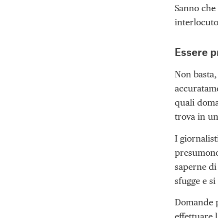
Sanno che 
interlocuto
Essere p
Non basta,
accuratame
quali doman
trova in un
I giornali
presumono,
saperne di 
sfugge e si
Domande po
effettuare 