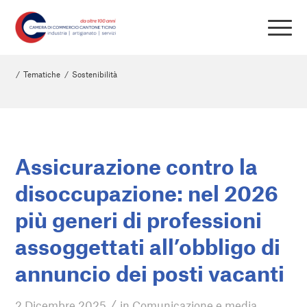
/
Tematiche
/
Sostenibilità
Assicurazione contro la
disoccupazione: nel 2026
più generi di professioni
assoggettati all’obbligo di
annuncio dei posti vacanti
/
2 Dicembre 2025
in
Comunicazione e media
,