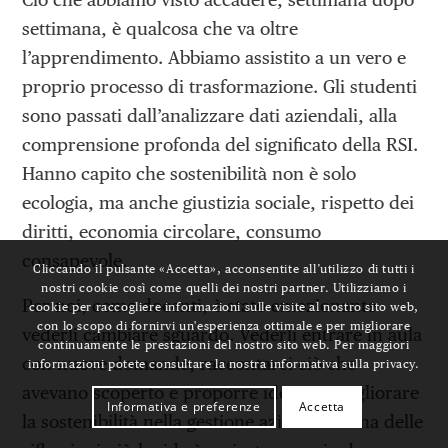
settimana, è qualcosa che va oltre
l’apprendimento. Abbiamo assistito a un vero e
proprio processo di trasformazione. Gli studenti
sono passati dall’analizzare dati aziendali, alla
comprensione profonda del significato della RSI.
Hanno capito che sostenibilità non è solo
ecologia, ma anche giustizia sociale, rispetto dei
diritti, economia circolare, consumo
consapevole.
Cliccando il pulsante «Accetta», acconsentite all’utilizzo di tutti i
nostri cookie così come quelli dei nostri partner. Utilizziamo i
Per noi, come docenti, è stato emozionante
cookie per raccogliere informazioni sulle visite al nostro sito web,
con lo scopo di fornirvi un'esperienza ottimale e per migliorare
vederli cambiare sguardo. Vederli entrare in aula
continuamente le prestazioni del nostro sito web. Per maggiori
con nuove domande, raccontarci ciò che
informazioni potete consultare la nostra informativa sulla privacy.
avevano scoperto e proporre idee per migliorare
Informativa e preferenze
Accetta
la sostenibilità nella gestione aziendale. Una delle