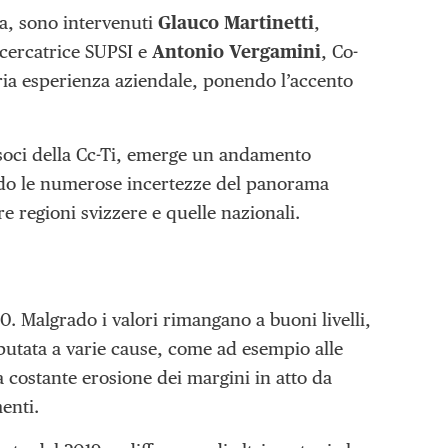
ra, sono intervenuti
Glauco Martinetti
,
icercatrice SUPSI e
Antonio Vergamini
, Co-
ria esperienza aziendale, ponendo l’accento
 soci della Cc-Ti, emerge un andamento
ado le numerose incertezze del panorama
re regioni svizzere e quelle nazionali.
20. Malgrado i valori rimangano a buoni livelli,
utata a varie cause, come ad esempio alle
la costante erosione dei margini in atto da
enti.