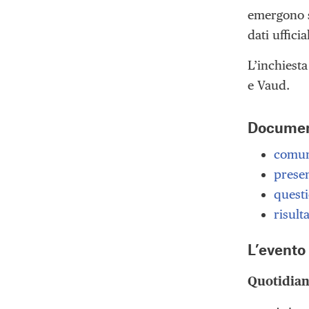
emergono s
dati uffici
L’inchiest
e Vaud.
Document
comun
prese
quest
risult
L’evento
Quotidian