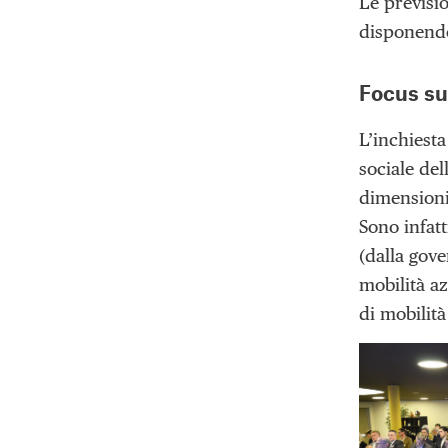
Le previsi
disponendo
Focus su
L’inchiesta
sociale del
dimensioni.
Sono infatt
(dalla gove
mobilità az
di mobilit