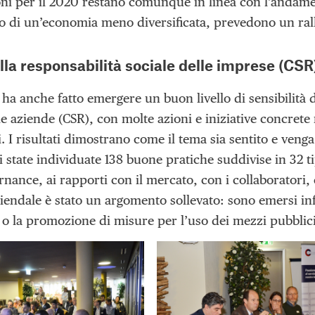
oni per il 2020 restano comunque in linea con l’andament
 di un’economia meno diversificata, prevedono un rall
lla responsabilità sociale delle imprese (CSR
 ha anche fatto emergere un buon livello di sensibilità 
le aziende (CSR), con molte azioni e iniziative concrete
 I risultati dimostrano come il tema sia sentito e venga
i state individuate 138 buone pratiche suddivise in 32 ti
rnance, ai rapporti con il mercato, con i collaboratori
iendale è stato un argomento sollevato: sono emersi infa
à o la promozione di misure per l’uso dei mezzi pubblici