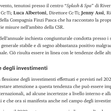
vento, tenutosi presso il centro “
Splash & Spa
” di Rive
 Cc-Ti;
Luca Albertoni
, Direttore Cc-Ti;
Jenny Assi
, R
della Compagnia Finzi Pasca che ha raccontato la prop
rie misure nell’ambito della CSR.
 dell’annuale inchiesta congiunturale condotta presso i
generale stabile e di segno abbastanza positivo malgr
ale. Ciò risulta essere in linea con le tendenze delle alt
e degli investimenti
 flessione degli investimenti effettuati e previsti nel 20
estare attenzione a questa tendenza che può essere imp
ternazionali, ad alcune incertezze a livello interno e al
ni e che ora si manifesta anche nel campo degli investim