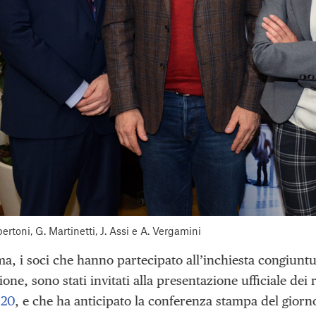
bertoni, G. Martinetti, J. Assi e A. Vergamini
ma, i soci che hanno partecipato all’inchiesta congiuntu
ione, sono stati invitati alla presentazione ufficiale dei r
020
, e che ha anticipato la conferenza stampa del giorn