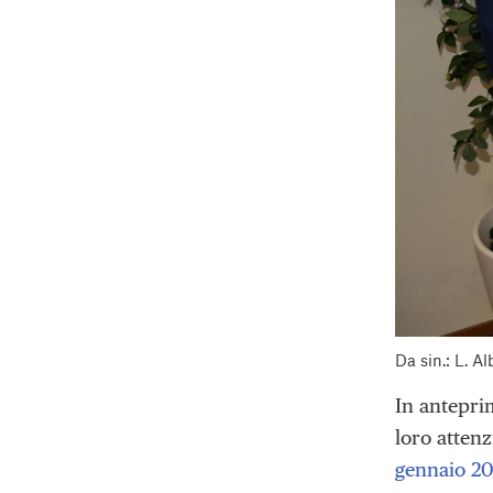
Da sin.: L. Al
In antepri
loro attenz
gennaio 2