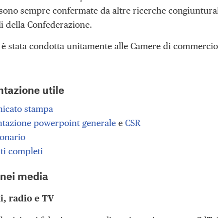
ono sempre confermate da altre ricerche congiunturali c
ali della Confederazione.
a è stata condotta unitamente alle Camere di commercio 
azione utile
icato stampa
ntazione powerpoint generale
e
CSR
ionario
ati completi
 nei media
i, radio e TV