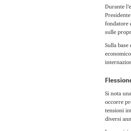
Durante l’e
Presidente
fondatore 
sulle prop
Sulla base
economico 
internazion
Flession
Si nota una
occorre pr
tensioni in
diversi an