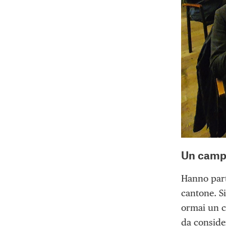
Un campi
Hanno part
cantone. Si
ormai un c
da consider