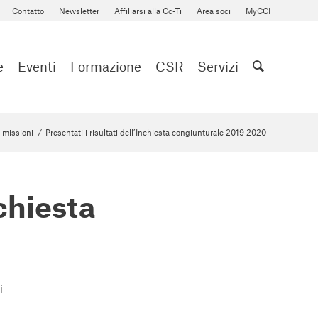
Contatto
Newsletter
Affiliarsi alla Cc-Ti
Area soci
MyCCI
e
Eventi
Formazione
CSR
Servizi
 missioni
/
Presentati i risultati dell’Inchiesta congiunturale 2019-2020
nchiesta
i