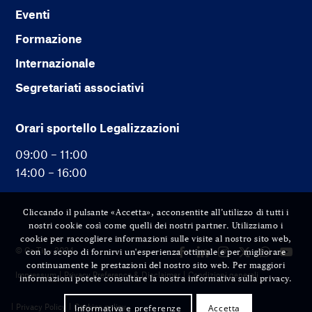
Eventi
Formazione
Internazionale
Segretariati associativi
Orari sportello Legalizzazioni
09:00 – 11:00
14:00 – 16:00
Cliccando il pulsante «Accetta», acconsentite all’utilizzo di tutti i
nostri cookie così come quelli dei nostri partner. Utilizziamo i
cookie per raccogliere informazioni sulle visite al nostro sito web,
© Cc-Ti — 2024
con lo scopo di fornirvi un'esperienza ottimale e per migliorare
continuamente le prestazioni del nostro sito web. Per maggiori
Impressum
Privacy Preference & Disclaimer
Condizioni generali
informazioni potete consultare la nostra informativa sulla privacy.
Privacy Policy
Cookies policy
Informativa e preferenze
Accetta