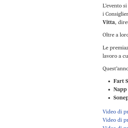
L’evento s
i Consiglie
Vitta
, dir
Oltre a lor
Le premiaz
lavoro a cu
Quest’anno
Fart 
Napp 
Sonep
Video di p
Video di p