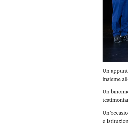
Un appunta
insieme al
Un binomio
testimonian
Un’occasio
e Istituzio