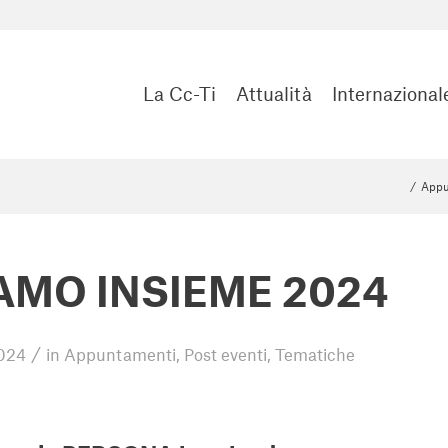
La Cc-Ti
Attualità
Internazional
/
Appu
AMO INSIEME 2024
/
024
in
Appuntamenti
,
Post eventi
,
Tematiche