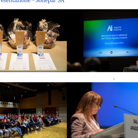
resentazione – Sonepar SA
–