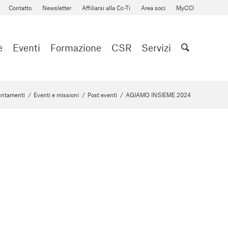
Contatto
Newsletter
Affiliarsi alla Cc-Ti
Area soci
MyCCI
e
Eventi
Formazione
CSR
Servizi
ntamenti
/
Eventi e missioni
/
Post eventi
/
AGIAMO INSIEME 2024