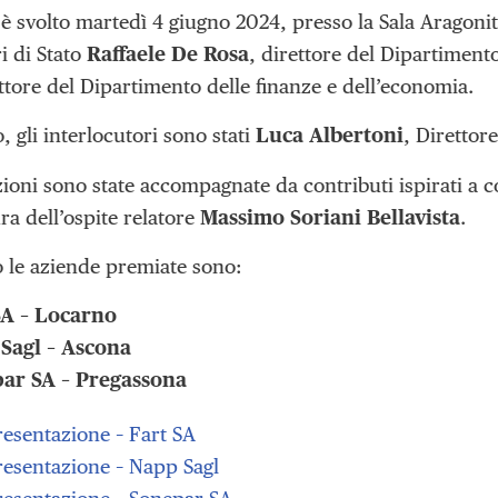
i è svolto martedì 4 giugno 2024, presso la Sala Aragoni
ri di Stato
Raffaele De Rosa
, direttore del Dipartimento 
ettore del Dipartimento delle finanze e dell’economia.
o, gli interlocutori sono stati
Luca Albertoni
, Direttor
ioni sono state accompagnate da contributi ispirati a c
ra dell’ospite relatore
Massimo Soriani Bellavista
.
 le aziende premiate sono:
SA – Locarno
Sagl – Ascona
ar SA – Pregassona
resentazione – Fart SA
resentazione – Napp Sagl