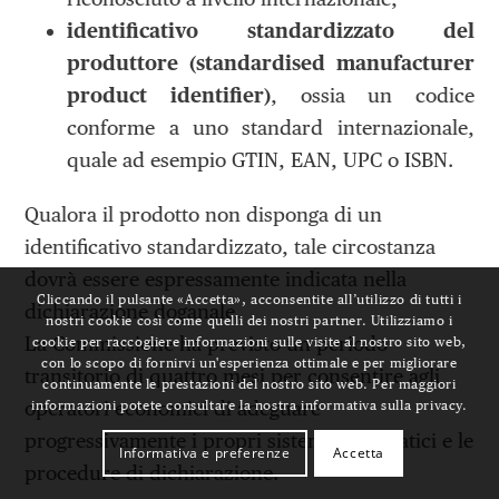
identificativo standardizzato del
produttore (standardised manufacturer
product identifier)
, ossia un codice
conforme a uno standard internazionale,
quale ad esempio GTIN, EAN, UPC o ISBN.
Qualora il prodotto non disponga di un
identificativo standardizzato, tale circostanza
dovrà essere espressamente indicata nella
Cliccando il pulsante «Accetta», acconsentite all’utilizzo di tutti i
dichiarazione doganale.
nostri cookie così come quelli dei nostri partner. Utilizziamo i
La Commissione ha previsto un periodo
cookie per raccogliere informazioni sulle visite al nostro sito web,
con lo scopo di fornirvi un'esperienza ottimale e per migliorare
transitorio di quattro mesi per consentire agli
continuamente le prestazioni del nostro sito web. Per maggiori
operatori economici di adeguare
informazioni potete consultare la nostra informativa sulla privacy.
progressivamente i propri sistemi informatici e le
Informativa e preferenze
Accetta
procedure di dichiarazione.