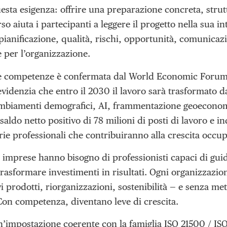
esta esigenza: offrire una preparazione concreta, strut
rso aiuta i partecipanti a leggere il progetto nella sua in
pianificazione, qualità, rischi, opportunità, comunicaz
 per l’organizzazione.
te competenze è confermata dal World Economic Forum.
videnzia che entro il 2030 il lavoro sarà trasformato d
ambiamenti demografici, AI, frammentazione geoeconomi
ldo netto positivo di 78 milioni di posti di lavoro e in
rie professionali che contribuiranno alla crescita occup
e imprese hanno bisogno di professionisti capaci di guid
rasformare investimenti in risultati. Ogni organizzazion
i prodotti, riorganizzazioni, sostenibilità — e senza me
on competenza, diventano leve di crescita.
un’impostazione coerente con la famiglia ISO 21500 / IS