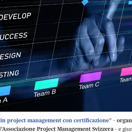
 in project management con certificazione
” –
organi
l’Associazione Project Management Svizzera
– e giu