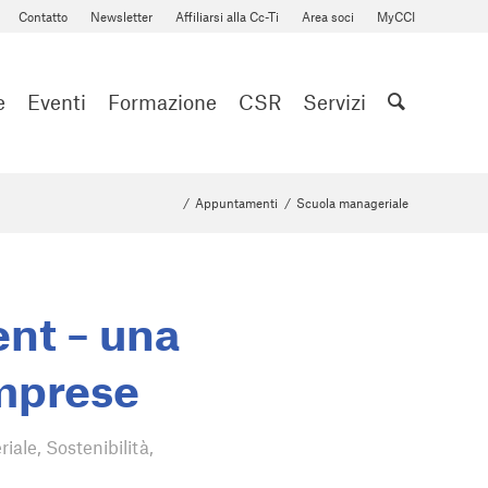
Contatto
Newsletter
Affiliarsi alla Cc-Ti
Area soci
MyCCI
e
Eventi
Formazione
CSR
Servizi
/
Appuntamenti
/
Scuola manageriale
nt – una
imprese
riale
,
Sostenibilità
,