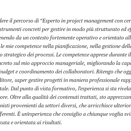
dere il percorso di “Esperto in project management con cer
 strumenti concreti per gestire in modo più strutturato ed ef
nendo da un contesto fortemente operativo e orientato alla
 le mie competenze nella pianificazione, nella gestione delle
llo strategico dei processi. Le competenze apprese durante i
creto sul mio approccio manageriale, migliorando la capa
, budget e coordinamento dei collaboratori. Ritengo che ogg
itore, saper gestire progetti in maniera professionale rap
le. Dal punto di vista formativo, l’esperienza si sta riv
lore. Oltre alla qualità dei contenuti trattati, sto apprezz
nisti provenienti da settori diversi, che arricchisce ulteri
differenti. È un’esperienza che consiglio a chiunque voglia 
ata e orientata ai risultati.