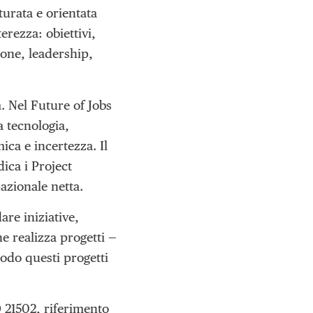
turata e orientata
terezza: obiettivi,
ione, leadership,
 Nel Future of Jobs
a tecnologia,
ca e incertezza. Il
dica i Project
azionale netta.
are iniziative,
e realizza progetti —
todo questi progetti
O 21502, riferimento