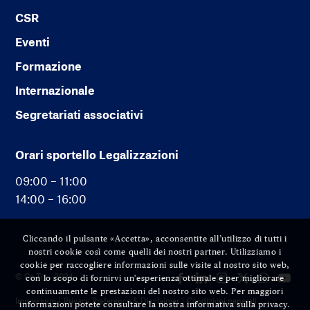
CSR
Eventi
Formazione
Internazionale
Segretariati associativi
Orari sportello Legalizzazioni
09:00 – 11:00
14:00 – 16:00
Cliccando il pulsante «Accetta», acconsentite all’utilizzo di tutti i
nostri cookie così come quelli dei nostri partner. Utilizziamo i
cookie per raccogliere informazioni sulle visite al nostro sito web,
© Cc-Ti — 2024
con lo scopo di fornirvi un'esperienza ottimale e per migliorare
continuamente le prestazioni del nostro sito web. Per maggiori
Impressum
Privacy Preference & Disclaimer
Condizioni generali
informazioni potete consultare la nostra informativa sulla privacy.