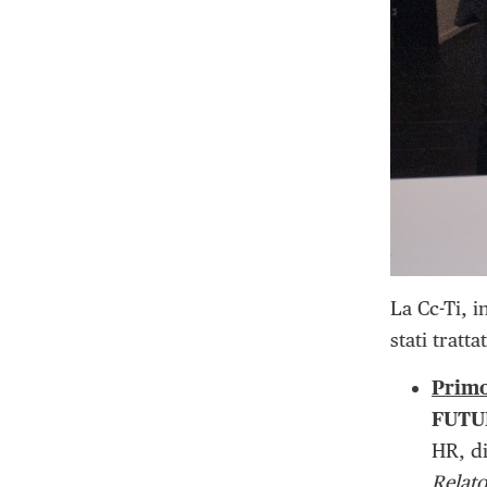
La Cc-Ti, i
stati tratta
Primo
FUTU
HR, di
Relato