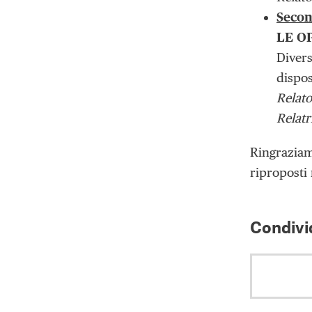
Secon
LE O
Divers
dispos
Relato
Relatr
Ringraziamo
riproposti 
Condivid