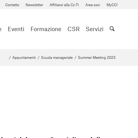
Contatto
Newsletter
Affiliarsi alla Cc-Ti
Area soci
MyCCI
e
Eventi
Formazione
CSR
Servizi
/
Appuntamenti
/
Scuola manageriale
/
Summer Meeting 2023