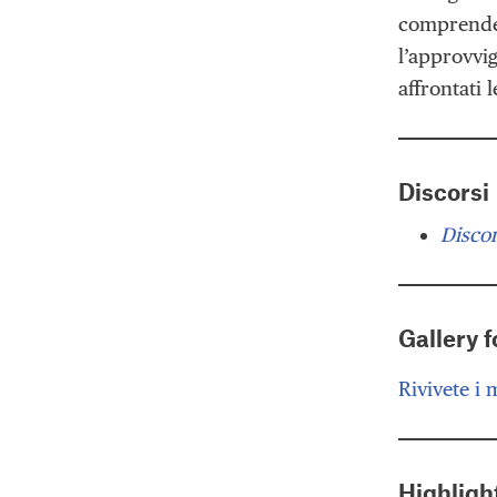
comprenden
l’approvvig
affrontati 
Discorsi
Discor
Gallery f
Rivivete i
Highligh