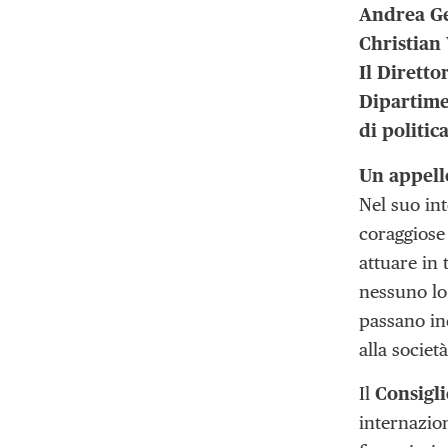
Andrea Ge
Christian 
Il Diretto
Dipartime
di politic
Un appello
Nel suo int
coraggiose
attuare in 
nessuno lo 
passano ine
alla società
Il
Consigli
internazio