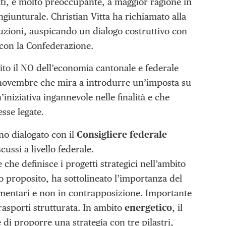
lati, è molto preoccupante, a maggior ragione in
iunturale. Christian Vitta ha richiamato alla
oluzioni, auspicando un dialogo costruttivo con
 con la Confederazione.
ito il NO dell’economia cantonale e federale
30 novembre che mira a introdurre un’imposta su
’iniziativa ingannevole nelle finalità e che
esse legate.
o dialogato con il
Consigliere federale
ussi a livello federale.
he definisce i progetti strategici nell’ambito
to proposito, ha sottolineato l’importanza del
ementari e non in contrapposizione. Importante
rasporti strutturata. In ambito
energetico
, il
e di proporre una strategia con tre pilastri,