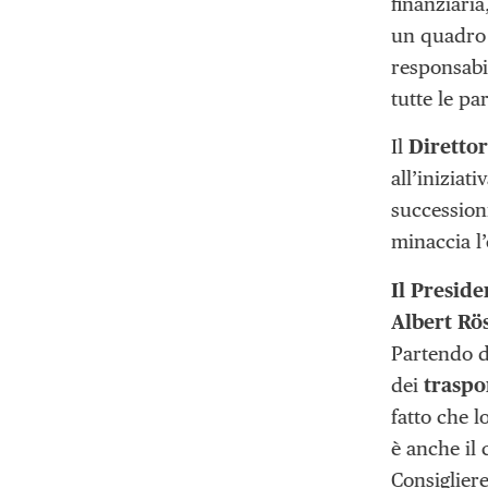
finanziaria
un quadro 
responsabil
tutte le p
Il
Diretto
all’inizia
successioni
minaccia l’
Il Preside
Albert Rös
Partendo d
dei
traspo
fatto che 
è anche il 
Consigliere