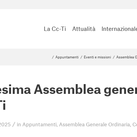
La Cc-Ti
Attualità
Internazional
/
Appuntamenti
/
Eventi e missioni
/
Assemblea G
sima Assemblea genera
i
/
 2025
in
Appuntamenti
,
Assemblea Generale Ordinaria
,
C