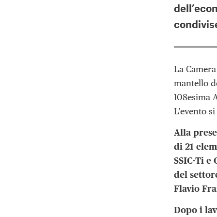
dell’econ
condivise
La Camera d
mantello de
108esima A
L’evento si
Alla pres
di 21 elem
SSIC-Ti e
del settor
Flavio Fra
Dopo i lav