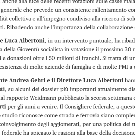
, anche alla luce delle recenti votazioni sulle casse ma
generale che prevede un consistente rallentamento cong
ità collettiva e all’impegno condiviso alla ricerca di s
arti. Ribadendo anche l’importanza della collaborazione
re Luca Albertoni
, in un intervento puntuale, ha ribad
tiva della Gioventù socialista in votazione il prossimo 
 e donazioni oltre i 50 milioni di franchi. Si tratta di un
esistenza di molte aziende di famiglia e di molte PMI a 
nte Andrea Gehri e il Direttore Luca Albertoni
hann
ti
, su alcuni dei dossier più importanti attualmente disc
al rapporto Weidmann pubblicato la scorsa settimana e c
rti
per gli anni a venire. Il Consigliere federale, a ques
lo studio riconosce come strada e ferrovia siano compl
coinvolgimento degli agglomerati, per una politica dei t
 federale ha spiegato le ragioni alla base della decision