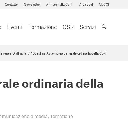
Contatto
Newsletter
Affiliarsi alla Cc-Ti
Area soci
MyCCI
e
Eventi
Formazione
CSR
Servizi
enerale Ordinaria
/
108esima Assemblea generale ordinaria della Cc-Ti
le ordinaria della
omunicazione e media
,
Tematiche