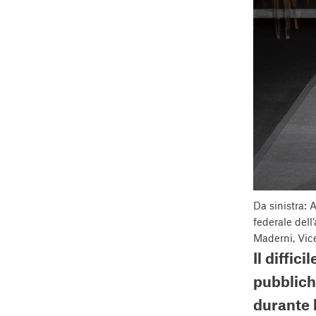
Da sinistra: 
federale dell
Maderni, Vic
Il diffic
pubbliche
durante l