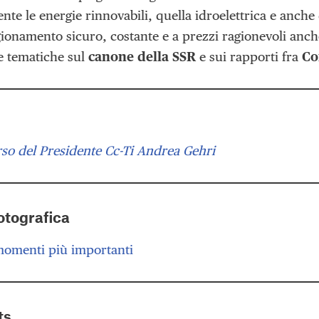
te le energie rinnovabili, quella idroelettrica e anche 
ionamento sicuro, costante e a prezzi ragionevoli anche
le tematiche sul
canone della SSR
e sui rapporti fra
Co
so del Presidente Cc-Ti Andrea Gehri
otografica
 momenti più importanti
ts