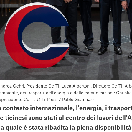
Andrea Gehri, Presidente Cc-Ti; Luca Albertoni, Direttore Cc-Ti; Al
’ambiente, dei trasporti, dell’energia e delle comunicazioni; Christi
epresidente Cc-Ti. © Ti-Press / Pablo Gianinazzi
ile contesto internazionale, l’energia, i traspor
 ticinesi sono stati al centro dei lavori del
a quale è stata ribadita la piena disponibilit