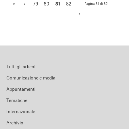
«
‹
79
80
81
82
Pagina 81 di 82
›
Tutti gli articoli
Comunicazione e media
Appuntamenti
Tematiche
Internazionale
Archivio