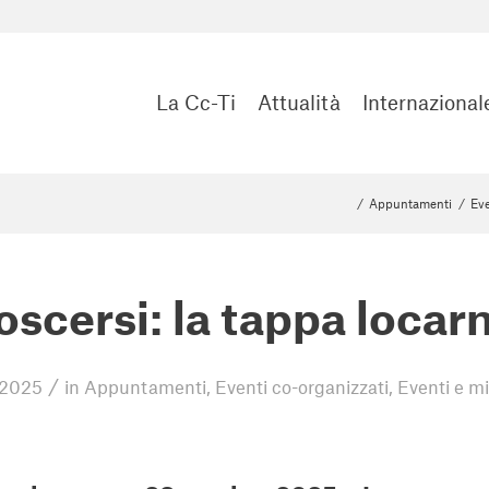
La Cc-Ti
Attualità
Internazional
/
Appuntamenti
/
Eve
scersi: la tappa locar
/
 2025
in
Appuntamenti
,
Eventi co-organizzati
,
Eventi e mi