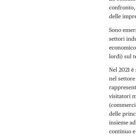
confronto, 
delle impre
Sono emerse
settori ind
economico g
lordi) sul t
Nel 2021 è s
nel settore
rappresent
visitatori 
(commercio 
delle princ
insieme ad 
continuo e 