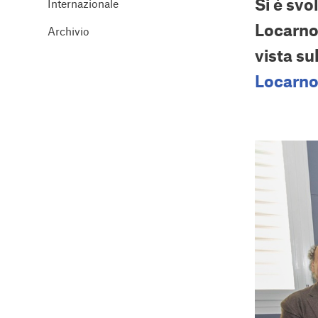
Si è svo
Internazionale
Locarno,
Archivio
vista su
Locarn