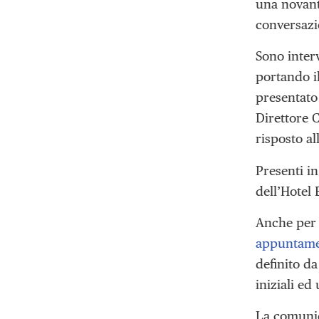
una novant
conversazio
Sono inter
portando il
presentato 
Direttore 
risposto al
Presenti i
dell’Hotel
Anche per 
appuntamen
definito da
iniziali ed
La comunic