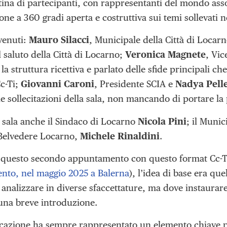
ina di partecipanti, con rappresentanti del mondo assoc
ne a 360 gradi aperta e costruttiva sui temi sollevati ne
venuti:
Mauro Silacci
, Municipale della Città di Locar
 saluto della Città di Locarno;
Veronica Magnete
, Vic
la struttura ricettiva e parlato delle sfide principali ch
Cc-Ti;
Giovanni Caroni
, Presidente SCIA e
Nadya Pelle
le sollecitazioni della sala, non mancando di portare la
n sala anche il Sindaco di Locarno
Nicola Pini
; il Muni
 Belvedere Locarno,
Michele Rinaldini
.
questo secondo appuntamento con questo format Cc-Ti 
to, nel maggio 2025 a Balerna
), l’idea di base era qu
 analizzare in diverse sfaccettature, ma dove instaurare
 una breve introduzione.
azione ha sempre rappresentato un elemento chiave per 