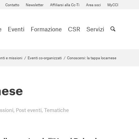
Contatto
Newsletter
Affiliarsi alla Cc-Ti
Area soci
MyCCI
e
Eventi
Formazione
CSR
Servizi
nti e missioni
/
Eventi co-organizzati
/
Conoscersi: la tappa locarnese
nese
ssioni
,
Post eventi
,
Tematiche