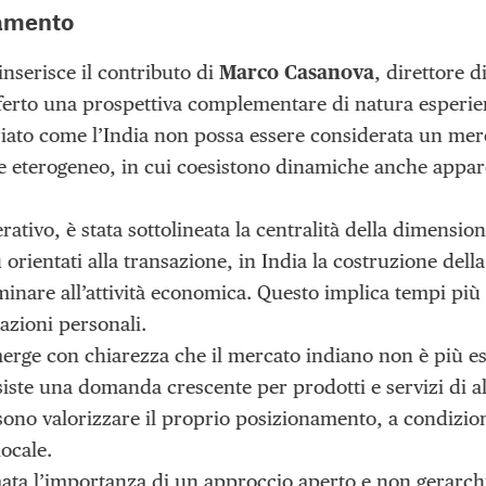
tamento
inserisce il contributo di
Marco Casanova
, direttore d
ferto una prospettiva complementare di natura esperien
ziato come l’India non possa essere considerata un me
 eterogeneo, in cui coesistono dinamiche anche appa
rativo, è stata sottolineata la centralità della dimension
ù orientati alla transazione, in India la costruzione dell
inare all’attività economica. Questo implica tempi più
azioni personali.
merge con chiarezza che il mercato indiano non è più e
siste una domanda crescente per prodotti e servizi di alt
ono valorizzare il proprio posizionamento, a condizion
locale.
amata l’importanza di un approccio aperto e non gerarch