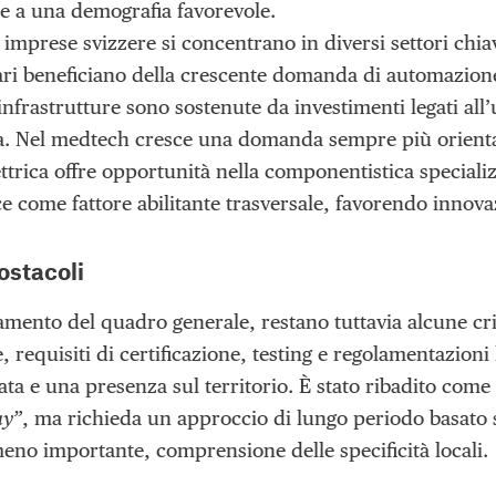
e a una demografia favorevole.
 imprese svizzere si concentrano in diversi settori chia
ari beneficiano della crescente domanda di automazione
 infrastrutture sono sostenute da investimenti legati all
a. Nel medtech cresce una domanda sempre più orientat
ettrica offre opportunità nella componentistica speciali
sce come fattore abilitante trasversale, favorendo innov
ostacoli
amento del quadro generale, restano tuttavia alcune crit
e, requisiti di certificazione, testing e regolamentazioni
ata e una presenza sul territorio. È stato ribadito come
ay”
, ma richieda un approccio di lungo periodo basato 
no importante, comprensione delle specificità locali.