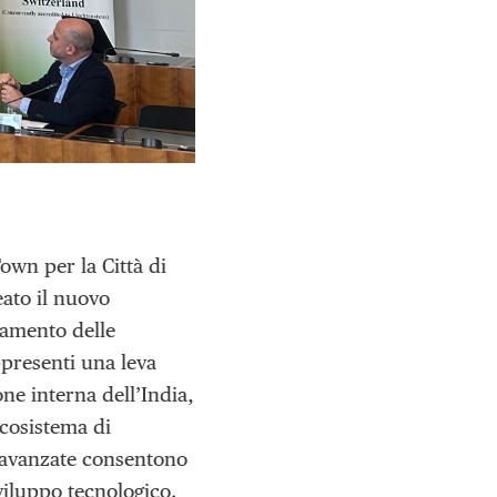
Town per la Città di
eato il nuovo
zamento delle
ppresenti una leva
ne interna dell’India,
cosistema di
re avanzate consentono
viluppo tecnologico.