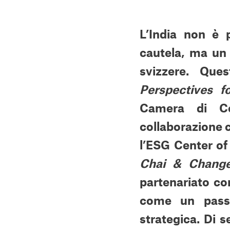
L’India non è 
cautela, ma un
svizzere. Que
Perspectives f
Camera di Co
collaborazione c
l’ESG Center of 
Chai & Chang
partenariato co
come un passa
strategica. Di s