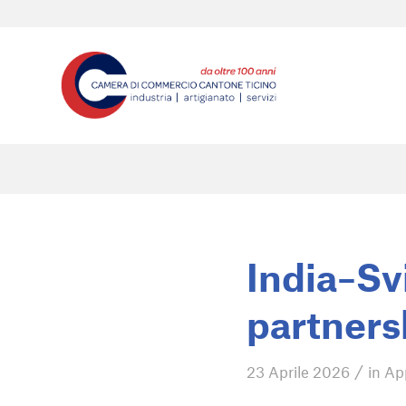
India–Svi
partners
/
23 Aprile 2026
in
Ap