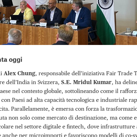
nta oggi
di
Alex Chung
, responsabile dell’iniziativa Fair Trade 
e dell’India in Svizzera,
S.E. Mridul Kumar
, ha delin
ese nel contesto globale, sottolineando come il raffor
con Paesi ad alta capacità tecnologica e industriale ra
cita. Parallelamente, è emersa con forza la trasformazio
uta non solo come mercato di destinazione, ma come e
colare nel settore digitale e fintech, dove infrastruttu
e anche per microimporti e favoriscono modelli di co-s