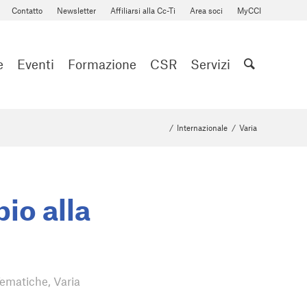
Contatto
Newsletter
Affiliarsi alla Cc-Ti
Area soci
MyCCI
e
Eventi
Formazione
CSR
Servizi
/
Internazionale
/
Varia
io alla
ematiche
,
Varia