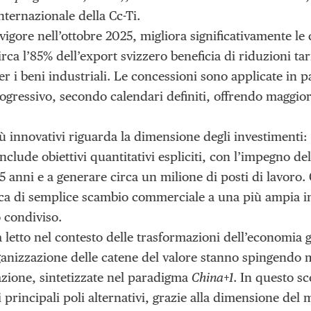
ternazionale della Cc-Ti.
vigore nell’ottobre 2025, migliora significativamente le
rca l’85% dell’export svizzero beneficia di riduzioni tar
per i beni industriali. Le concessioni sono applicate in
ogressivo, secondo calendari definiti, offrendo maggiore
ù innovativi riguarda la dimensione degli investimenti: 
clude obiettivi quantitativi espliciti, con l’impegno de
 15 anni e a generare circa un milione di posti di lavoro.
ica di semplice scambio commerciale a una più ampia i
o condiviso.
 letto nel contesto delle trasformazioni dell’economia g
rganizzazione delle catene del valore stanno spingendo
cazione, sintetizzate nel paradigma
China+1
. In questo sc
rincipali poli alternativi, grazie alla dimensione del m