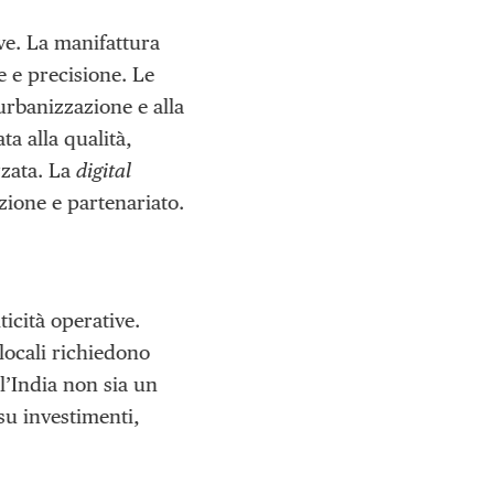
ve. La manifattura
 e precisione. Le
’urbanizzazione e alla
a alla qualità,
zzata. La
digital
azione e partenariato.
icità operative.
 locali richiedono
 l’India non sia un
su investimenti,