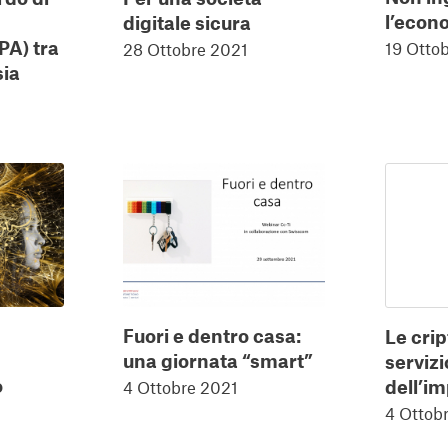
l’econ
digitale sicura
A) tra
19 Otto
28 Ottobre 2021
sia
Fuori e dentro casa:
Le crip
una giornata “smart”
servizi
o
dell’i
4 Ottobre 2021
4 Ottob