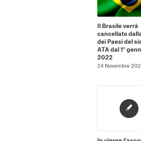
Il Brasile verrà
cancellato dalla
dei Paesi del s
ATA dal 1° gen
2022
24 Novembre 202
In vigore l’acco