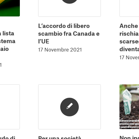
L’accordo di libero
Anche i
 lista
scambio fra Canada e
rischia
istema
l’UE
scarse
naio
diventa
17 Novembre 2021
17 Nove
1
Non i
rdo di
Per una società