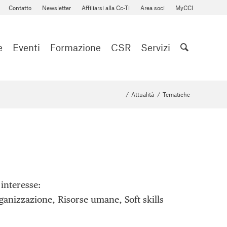
Contatto
Newsletter
Affiliarsi alla Cc-Ti
Area soci
MyCCI
e
Eventi
Formazione
CSR
Servizi
/
Attualità
/
Tematiche
 interesse:
ganizzazione, Risorse umane, Soft skills