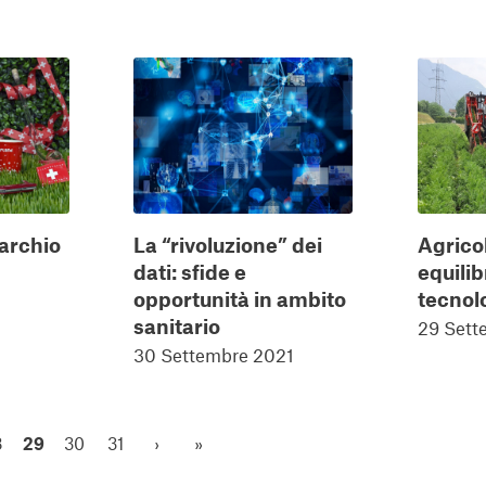
marchio
La “rivoluzione” dei
Agricol
dati: sfide e
equilib
opportunità in ambito
tecnol
sanitario
29 Sett
30 Settembre 2021
8
29
30
31
›
»