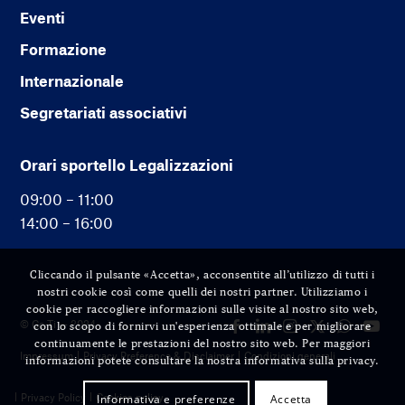
Eventi
Formazione
Internazionale
Segretariati associativi
Orari sportello Legalizzazioni
09:00 – 11:00
14:00 – 16:00
Cliccando il pulsante «Accetta», acconsentite all’utilizzo di tutti i
nostri cookie così come quelli dei nostri partner. Utilizziamo i
cookie per raccogliere informazioni sulle visite al nostro sito web,
© Cc-Ti — 2024
con lo scopo di fornirvi un'esperienza ottimale e per migliorare
continuamente le prestazioni del nostro sito web. Per maggiori
Impressum
Privacy Preference & Disclaimer
Condizioni generali
informazioni potete consultare la nostra informativa sulla privacy.
Privacy Policy
Cookies policy
Informativa e preferenze
Accetta