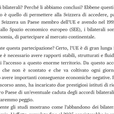
i bilaterali? Perché li abbiamo conclusi? Ebbene quest
po è quello di permettere alla Svizzera di accedere,
 Svizzera un Paese membro dell’UE e avendo nel 199
lo Spazio economico europeo (SEE), i bilaterali sono
nomia, di partecipare al mercato continentale.
te questa partecipazione? Certo, l’UE è di gran lunga
e è necessario avere rapporti stabili, strutturati e fl
i l’accesso a questo enorme territorio. Da questo ac
 che non è scontato e che va coltivato ogni giorno
 avere importanti conseguenze economiche negative. P
 scorso anno, ha incaricato due prestigiosi istituti di ri
ro Paese di un’eventuale caduta degli accordi bilaterali
 staremmo peggio.
nte gli studi mostrano come l’abbandono dei bilateral