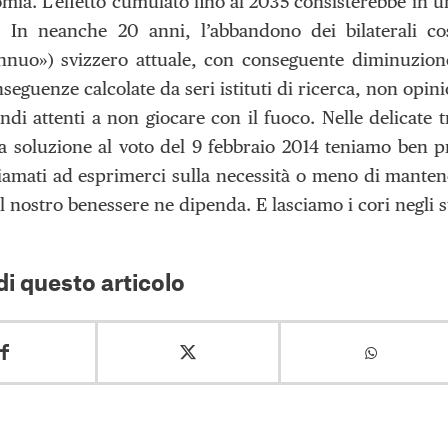
omia. L’effetto cumulato fino al 2035 consisterebbe in u
i. In neanche 20 anni, l’abbandono dei bilaterali 
nnuo») svizzero attuale, con conseguente diminuzione
seguenze calcolate da seri istituti di ricerca, non opin
di attenti a non giocare con il fuoco. Nelle delicate t
a soluzione al voto del 9 febbraio 2014 teniamo ben pre
amati ad esprimerci sulla necessità o meno di mantenere 
l nostro benessere ne dipenda. E lasciamo i cori negli 
i questo articolo