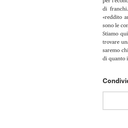
per l’econ
di franch
«reddito a
sono le con
Stiamo quin
trovare un
saremo chi
di quanto i
Condivid