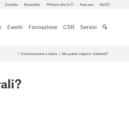
Contatto
Newsletter
Affiliarsi alla Cc-Ti
Area soci
MyCCI
e
Eventi
Formazione
CSR
Servizi
/
Comunicazione e media
/
Ma quanto valgono i bilaterali?
ali?