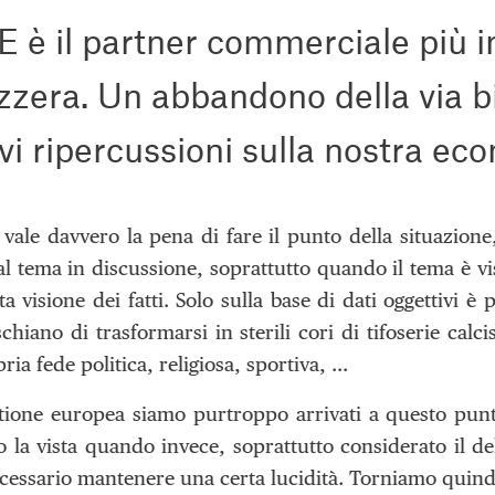
E è il partner commerciale più 
zzera. Un abbandono della via 
vi ripercussioni sulla nostra ec
 vale davvero la pena di fare il punto della situazion
al tema in discussione, soprattutto quando il tema è v
a visione dei fatti. Solo sulla base di dati oggettivi è
ischiano di trasformarsi in sterili cori di tifoserie ca
ria fede politica, religiosa, sportiva, …
tione europea siamo purtroppo arrivati a questo punto
 la vista quando invece, soprattutto considerato il 
essario mantenere una certa lucidità. Torniamo quindi a