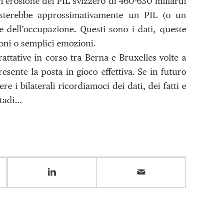
n’erosione del PIL svizzero di 460-630 miliardi
costerebbe approssimativamente un PIL (o un
 dell’occupazione. Questi sono i dati, queste
ioni o semplici emozioni.
rattative in corso tra Berna e Bruxelles volte a
sente la posta in gioco effettiva. Se in futuro
i bilaterali ricordiamoci dei dati, dei fatti e
stadi…