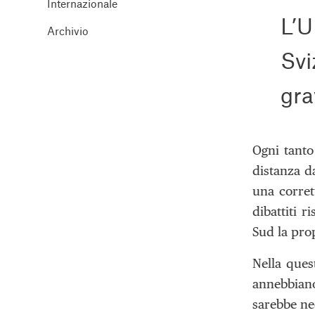
Internazionale
L’U
Archivio
Svi
gra
Ogni tanto
distanza d
una corrett
dibattiti r
Sud la prop
Nella ques
annebbiano
sarebbe nec