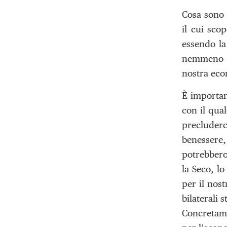
Cosa sono 
il cui sco
essendo la
nemmeno al
nostra eco
È importan
con il qual
precluderc
benessere,
potrebbero
la Seco, lo
per il nost
bilaterali
Concretame