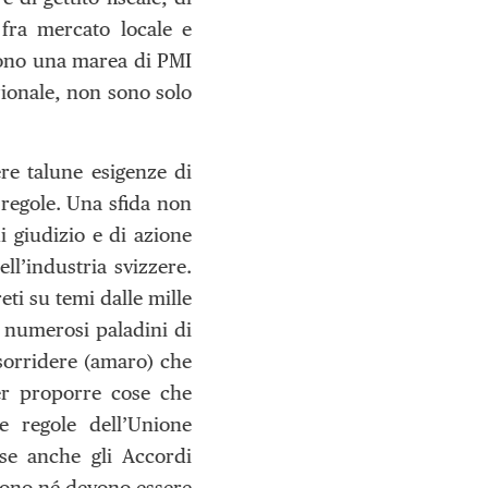
 fra mercato locale e
 sono una marea di PMI
zionale, non sono solo
re talune esigenze di
 regole. Una sfida non
 giudizio e di azione
l’industria svizzere.
ti su temi dalle mille
 numerosi paladini di
 sorridere (amaro) che
per proporre cose che
le regole dell’Unione
 se anche gli Accordi
n sono né devono essere