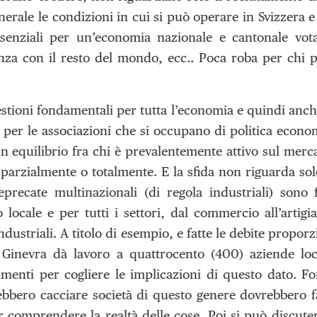
rale le condizioni in cui si può operare in Svizzera e a
senziali per un’economia nazionale e cantonale votat
nza con il resto del mondo, ecc.. Poca roba per chi 
uestioni fondamentali per tutta l’economia e quindi anch
 per le associazioni che si occupano di politica econ
un equilibrio fra chi è prevalentemente attivo sul merca
 parzialmente o totalmente. E la sfida non riguarda solo
eprecate multinazionali (di regola industriali) sono 
 locale e per tutti i settori, dal commercio all’artig
i industriali. A titolo di esempio, e fatte le debite propo
Ginevra dà lavoro a quattrocento (400) aziende loc
menti per cogliere le implicazioni di questo dato. Fo
rebbero cacciare società di questo genere dovrebbero f
comprendere la realtà delle cose. Poi si può discutere 