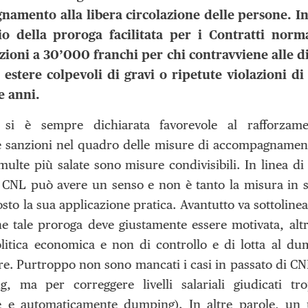
amento alla libera circolazione delle persone. In 
io della proroga facilitata per i Contratti norm
ioni a 30’000 franchi per chi contravviene alle dis
 estere colpevoli di gravi o ripetute violazioni di
e anni.
e si è sempre dichiarata favorevole al rafforzame
e sanzioni nel quadro delle misure di accompagnamento
multe più salate sono misure condivisibili. In linea d
ei CNL può avere un senso e non è tanto la misura in s
to la sua applicazione pratica. Avantutto va sottolineat
 tale proroga deve giustamente essere motivata, alt
itica economica e non di controllo e di lotta al du
re. Purtroppo non sono mancati i casi in passato di CN
, ma per correggere livelli salariali giudicati t
e e automaticamente dumping). In altre parole, un