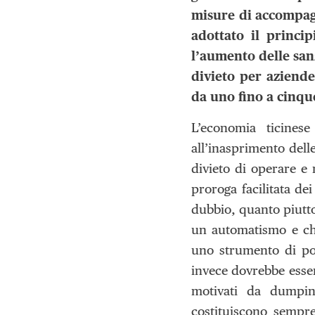
misure di accompagn
adottato il princip
l’aumento delle sanz
divieto per aziende
da uno fino a cinqu
L’economia ticines
all’inasprimento dell
divieto di operare e 
proroga facilitata d
dubbio, quanto piuttos
un automatismo e che
uno strumento di pol
invece dovrebbe esse
motivati da dumping
costituiscono sempr