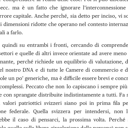
ecc. ma è un fatto che ignorare l’interconnessione
rrore capitale. Anche perché, sia detto per inciso, vi
e di dimensioni ridotte che operano nel contesto interna
li a farlo.
 quindi su entrambi i fronti, cercando di comprende
settori e quelle di altri invece orientate ad avere meno
ante, perché richiede un equilibrio di valutazione, di
el nostro DNA e di tutte le Camere di commercio e del
e un po’ generiche, ma è difficile essere brevi e concre
o complessi. Peccato che non lo capiscano i sempre più
e con sprangate distribuite indistintamente a tutti. Fa
 valori patriottici svizzeri siano poi in prima fila 
one federale. Quella svizzera per intendersi, non 
bbe il caso di pensarci, la prossima volta. Perché
 solo quello sulla libera circolazione delle persone) no