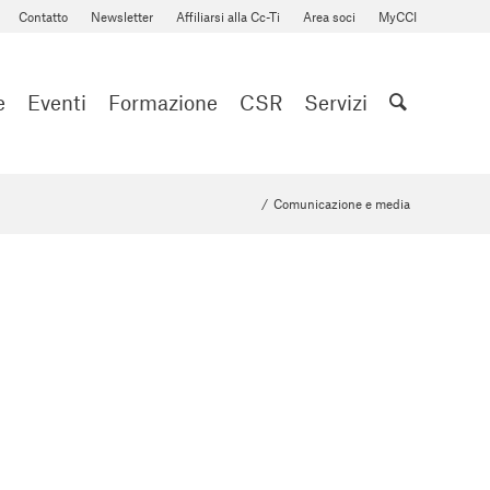
Contatto
Newsletter
Affiliarsi alla Cc-Ti
Area soci
MyCCI
e
Eventi
Formazione
CSR
Servizi
/
Comunicazione e media