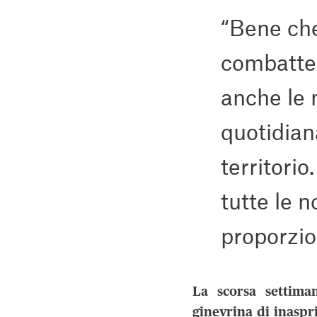
“Bene che
combatter
anche le 
quotidian
territori
tutte le 
proporzio
La scorsa settima
ginevrina di inaspri