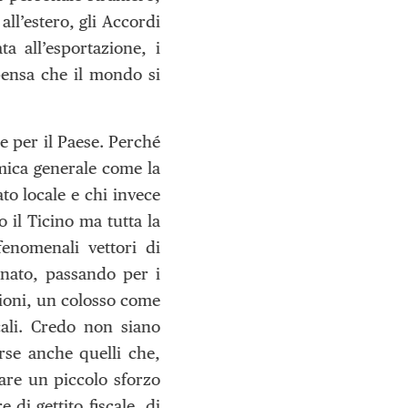
ll’estero, gli Accordi
a all’esportazione, i
pensa che il mondo si
e per il Paese. Perché
omica generale come la
to locale e chi invece
 il Ticino ma tutta la
fenomenali vettori di
ianato, passando per i
rzioni, un colosso come
ali. Credo non siano
rse anche quelli che,
are un piccolo sforzo
di gettito fiscale, di