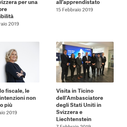
vizzera per una
all’apprendistato
ore
15 Febbraio 2019
bilità
raio 2019
 fiscale, le
Visita in Ticino
intenzioni non
dell’Ambasciatore
o più
degli Stati Uniti in
Svizzera e
aio 2019
Liechtenstein
7 Febbraio 2019