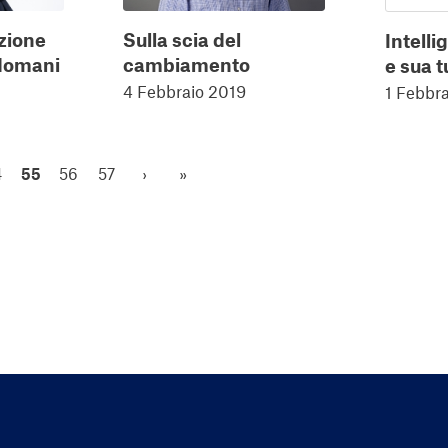
zione
Sulla scia del
Intelli
 domani
cambiamento
e sua t
4 Febbraio 2019
1 Febbr
4
55
56
57
›
»