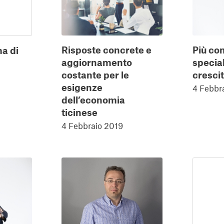
Risposte concrete e
Più co
a di
aggiornamento
special
costante per le
cresci
esigenze
4 Febbr
dell’economia
ticinese
4 Febbraio 2019