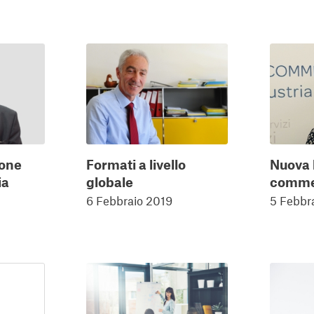
ione
Formati a livello
Nuova l
ia
globale
comme
6 Febbraio 2019
5 Febbr