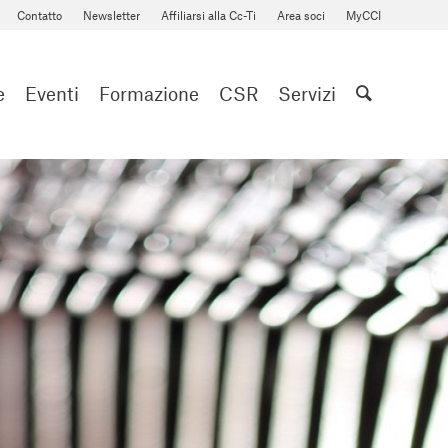
Contatto
Newsletter
Affiliarsi alla Cc-Ti
Area soci
MyCCI
e
Eventi
Formazione
CSR
Servizi