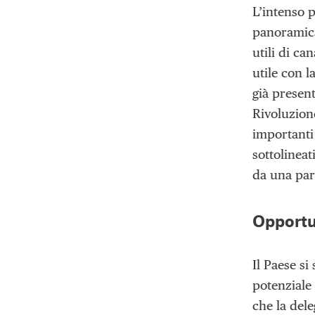
L’intenso 
panoramica 
utili di c
utile con 
già present
Rivoluzion
importanti 
sottolineat
da una par
Opportun
Il Paese si
potenziale
che la del