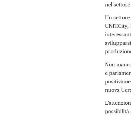
nel settore
Un settore 
UNIT.City,
interessan
svilupparsi
produzione 
Non mancano
e parlament
positivame
nuova Ucra
L’attenzio
possibilit