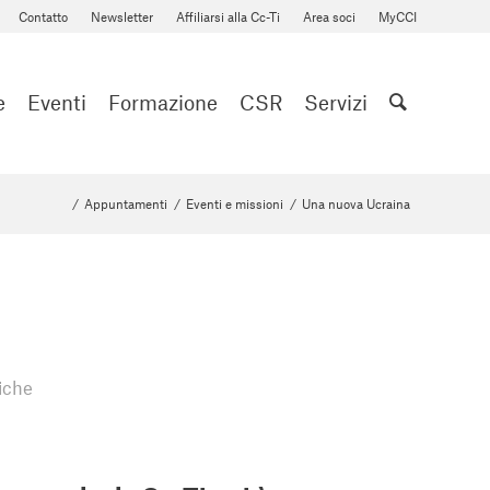
Contatto
Newsletter
Affiliarsi alla Cc-Ti
Area soci
MyCCI
e
Eventi
Formazione
CSR
Servizi
/
Appuntamenti
/
Eventi e missioni
/
Una nuova Ucraina
iche