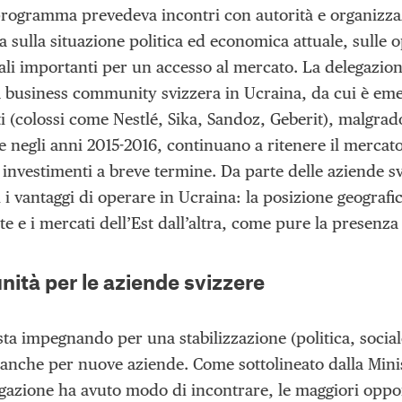
programma prevedeva incontri con autorità e organizza
sulla situazione politica ed economica attuale, sulle o
anali importanti per un accesso al mercato. La delegazi
la business community svizzera in Ucraina, da cui è emer
i (colossi come Nestlé, Sika, Sandoz, Geberit), malgrado 
e negli anni 2015-2016, continuano a ritenere il merca
investimenti a breve termine. Da parte delle aziende svi
i i vantaggi di operare in Ucraina: la posizione geografi
te e i mercati dell’Est dall’altra, come pure la presenz
ità per le aziende svizzere
 sta impegnando per una stabilizzazione (politica, soci
 anche per nuove aziende. Come sottolineato dalla Min
egazione ha avuto modo di incontrare, le maggiori oppor