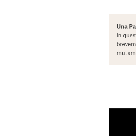
Una Pa
In ques
breveme
mutamen