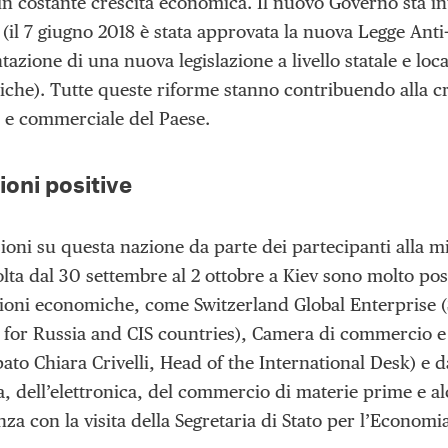
 in costante crescita economica. Il nuovo Governo sta 
 (il 7 giugno 2018 è stata approvata la nuova Legge Anti
azione di una nuova legislazione a livello statale e loca
siche). Tutte queste riforme stanno contribuendo alla cr
e commerciale del Paese.
oni positive
ioni su questa nazione da parte dei partecipanti alla m
olta dal 30 settembre al 2 ottobre a Kiev sono molto po
zioni economiche, come Switzerland Global Enterprise 
or Russia and CIS countries), Camera di commercio e de
ato Chiara Crivelli, Head of the International Desk) e da
ia, dell’elettronica, del commercio di materie prime e 
a con la visita della Segretaria di Stato per l’Economi