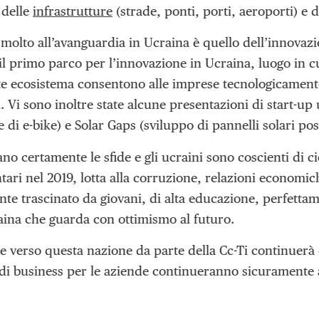
 delle
infrastrutture
(strade, ponti, porti, aeroporti) e 
molto all’avanguardia in Ucraina è quello dell’innovazio
 il primo parco per l’innovazione in Ucraina, luogo in 
te ecosistema consentono alle imprese tecnologicamente
. Vi sono inoltre state alcune presentazioni di start-up
di e-bike) e Solar Gaps (sviluppo di pannelli solari post
 certamente le sfide e gli ucraini sono coscienti di ci
ari nel 2019, lotta alla corruzione, relazioni economich
nte trascinato da giovani, di alta educazione, perfett
ina che guarda con ottimismo al futuro.
ne verso questa nazione da parte della Cc-Ti continuerà 
à di business per le aziende continueranno sicuramente 