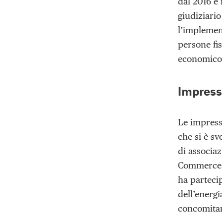
dal 2016 è
giudiziario
l’implement
persone fi
economico 
Impressi
Le impress
che si è sv
di associa
Commerce f
ha partecip
dell’energ
concomitanz