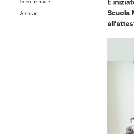
È inizia
Internazionale
Scuola M
Archivio
all’atte