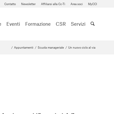
Contatto
Newsletter
Affiliarsi alla Cc-Ti
Area soci
MyCCI
e
Eventi
Formazione
CSR
Servizi
/
Appuntamenti
/
Scuola manageriale
/
Un nuovo ciclo al via