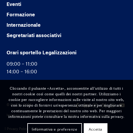
Eventi
Formazione
Internazionale
Segretariati associativi
Orari sportello Legalizzazioni
09:00 – 11:00
14:00 – 16:00
Cliccando il pulsante «Accetta», acconsentite all’utilizzo di tutti i
nostri cookie così come quelli dei nostri partner. Utilizziamo i
cookie per raccogliere informazioni sulle visite al nostro sito web,
© Cc-Ti — 2024
con lo scopo di fornirvi un'esperienza ottimale e per migliorare
continuamente le prestazioni del nostro sito web. Per maggiori
Impressum
Privacy Preference & Disclaimer
Condizioni generali
informazioni potete consultare la nostra informativa sulla privacy.
Privacy Policy
Cookies policy
Informativa e preferenze
Accetta