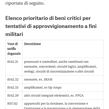
riportata di seguito.
Elenco prioritario di beni critici per
tentativi di approvvigionamento a fini
militari
Voce di
Descrizione
tariffa
doganale
8542.31
processori e controllori, anche combinati con
memorie, convertitori, circuiti logici, amplificatori,
orologi, circuiti di sincronizzazione o altri circuiti
8542.32
memorie, es. SRAM
8542.33
amplificatori, es Op Amps
8542.39
altri circuiti integrati elettronici, es. FPGA
8517.62
apparecchi per la ricezione, la conversione e
l’emissione e la trasmissione o la rigenerazione della