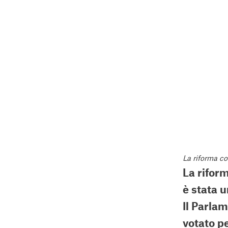
La riforma co
La rifor
è stata 
Il Parla
votato p