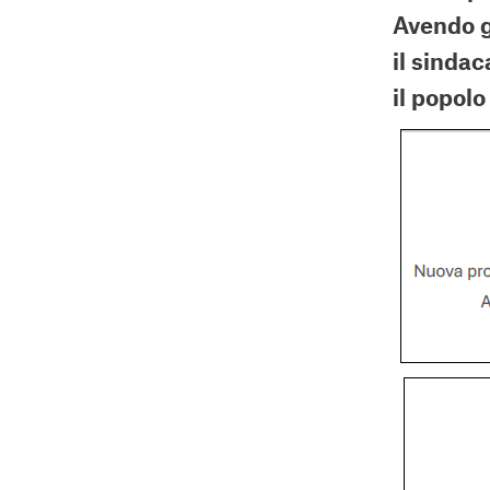
Avendo gi
il sinda
il popol