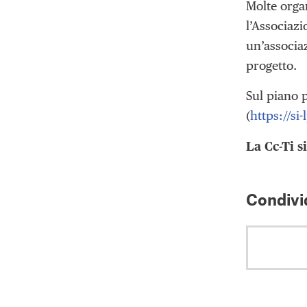
Molte orga
l’Associaz
un’associaz
progetto.
Sul piano p
(
https://si
La Cc-Ti s
Condivid