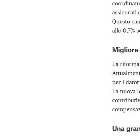
coordiname
assicurati 
Questo cam
allo 0,7% s
Migliore 
La riforma
Attualment
per i dator
La nuova le
contributiv
compensazio
Una grand