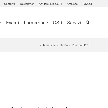
Contatto
Newsletter
Affiliarsi alla Cc-Ti
Area soci
MyCCI
e
Eventi
Formazione
CSR
Servizi
/
Tematiche
/
Diritto
/
Riforma LPP21