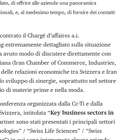
lato, di offrire alle aziende una panoramica
zionali, e, al medesimo tempo, di fornire dei contatti
contrato il Chargé d’affaires a.i.
ing estremamente dettagliato sulla situazione
, ha avuto modo di discutere direttamente con
niana (Iran Chamber of Commerce, Industries,
delle relazioni economiche tra Svizzera e Iran
o sviluppo di sinergie, soprattutto nel settore
cio di materie prime e nella moda.
onferenza organizzata dalla Cc-Ti e dalla
izzera, intitolata “
Key business sectors in
tner sono stati presentati i principali settori
ologies” / “Swiss Life Sciences” / “Swiss
g”) in cui sono intervenute alcune aziende