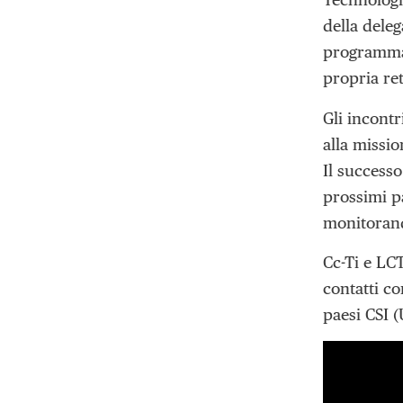
della dele
programma 
propria ret
Gli incontr
alla missio
Il successo
prossimi pa
monitorand
Cc-Ti e LC
contatti co
paesi CSI (