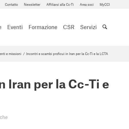
Contatto
Newsletter
Affiliarsi alla Cc-Ti
Area soci
MyCCI
e
Eventi
Formazione
CSR
Servizi
enti e missioni
/
Incontri e scambi proficui in Iran per la Cc-Ti e la LCTA
n Iran per la Cc-Ti e
iche