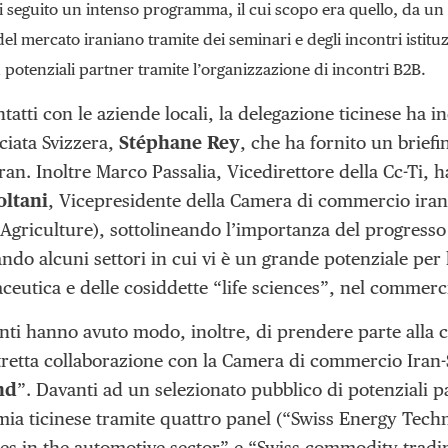
i seguito un intenso programma, il cui scopo era quello, da un 
del mercato iraniano tramite dei seminari e degli incontri istitu
 potenziali partner tramite l’organizzazione di incontri B2B.
ntatti con le aziende locali, la delegazione ticinese ha in
ciata Svizzera,
Stéphane Rey
, che ha fornito un brief
Iran. Inoltre Marco Passalia, Vicedirettore della Cc-Ti
ltani
, Vicepresidente della Camera di commercio ira
Agriculture), sottolineando l’importanza del progresso 
ndo alcuni settori in cui vi è un grande potenziale per l
aceutica e delle cosiddette “life sciences”, nel commer
nti hanno avuto modo, inoltre, di prendere parte alla c
tretta collaborazione con la Camera di commercio Iran-Sv
nd
”. Davanti ad un selezionato pubblico di potenziali par
mia ticinese tramite quattro panel (“Swiss Energy Techn
es in the automotive sector” e “Swiss commodity tradin