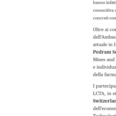
hanno infatt
conoscitiva 
concreti con
Oltre ai co
dell’Ambas
attuale in 
Pedram So
Mines and 
e individua
della farm
I partecipa
LCTA, in s
Switzerla
dell’econo
Technologi