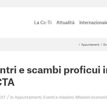
La Cc-Ti
Attualità
Internazional
/
Appuntamenti
/
Ev
ntri e scambi proficui i
CTA
/
017
in
Appuntamenti
,
Eventi e missioni
,
Missioni econom