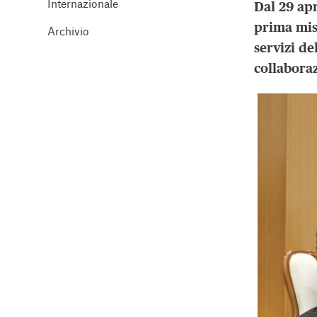
Internazionale
Dal 29 ap
prima miss
Archivio
servizi d
collabora