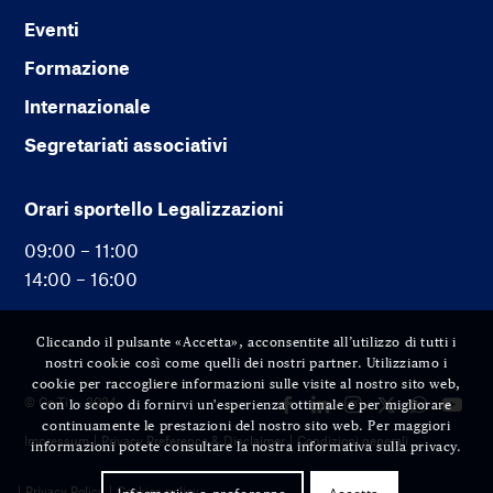
Eventi
Formazione
Internazionale
Segretariati associativi
Orari sportello Legalizzazioni
09:00 – 11:00
14:00 – 16:00
Cliccando il pulsante «Accetta», acconsentite all’utilizzo di tutti i
nostri cookie così come quelli dei nostri partner. Utilizziamo i
cookie per raccogliere informazioni sulle visite al nostro sito web,
© Cc-Ti — 2024
con lo scopo di fornirvi un'esperienza ottimale e per migliorare
continuamente le prestazioni del nostro sito web. Per maggiori
Impressum
Privacy Preference & Disclaimer
Condizioni generali
informazioni potete consultare la nostra informativa sulla privacy.
Privacy Policy
Cookies policy