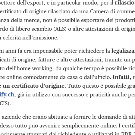
ettore dell’export, e in particolar modo, per il
rilascio
ertificato di origine rilasciato da una Camera di comme
nza della merce, non è possibile esportare dei prodotti
do di libero scambio (ALS) o altre attestazioni di origine
 celerità nell’emissione.
hi anni fa era impensabile poter richiedere la
legalizz
ficati di origine, fatture e altre attestazioni, tramite 
to dell’home working, da qualche tempo è possibile ri
te online comodamente da casa o dall’ufficio.
Infatti,
 un certificato d’origine
. Tutto questo è possibile gra
fy.ch
, già in utilizzo con successo e praticità anche p
CIS).
e aziende che erano abituate a fornire le domande di at
desso tutto può avvenire semplicemente online. I certif
odamente stampati dal richiedente o utilizzati in PDF.