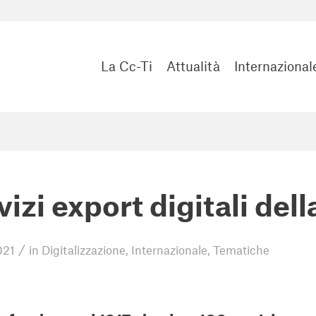
La Cc-Ti
Attualità
Internazional
rvizi export digitali del
/
021
in
Digitalizzazione
,
Internazionale
,
Tematiche