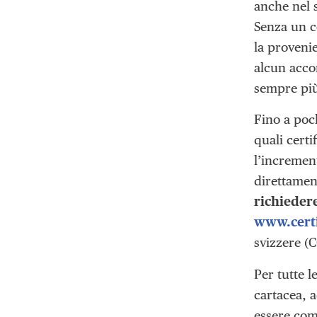
anche nel s
Senza un c
la provenie
alcun accor
sempre più
Fino a poc
quali certi
l’incremen
direttamen
richiedere
www.certi
svizzere (C
Per tutte l
cartacea, a
essere com