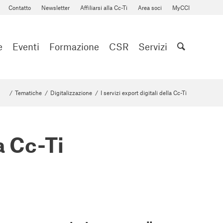
Contatto
Newsletter
Affiliarsi alla Cc-Ti
Area soci
MyCCI
e
Eventi
Formazione
CSR
Servizi
/
Tematiche
/
Digitalizzazione
/
I servizi export digitali della Cc-Ti
la Cc-Ti