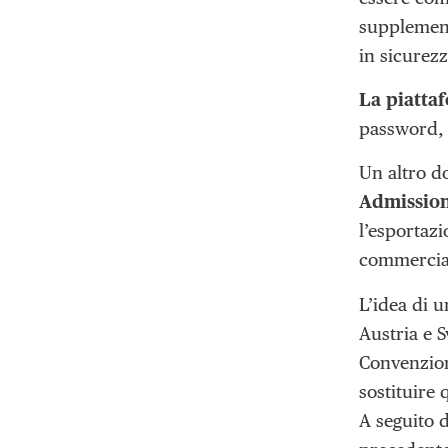
supplementa
in sicurezz
La piattaf
password, 
Un altro d
Admissio
l’esportaz
commercial
L’idea di u
Austria e S
Convenzion
sostituire 
A seguito 