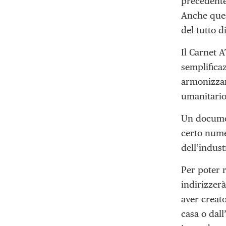
precedente
Anche que
del tutto d
Il Carnet 
semplificaz
armonizzan
umanitario 
Un documen
certo nume
dell’indust
Per poter 
indirizzerà
aver creat
casa o dall