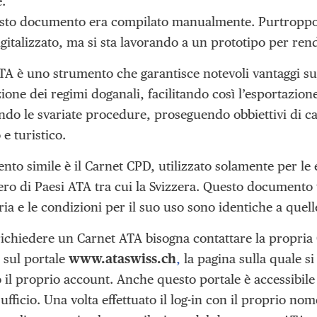
.
sto documento era compilato manualmente. Purtroppo,
igitalizzato, ma si sta lavorando a un prototipo per ren
ATA è uno strumento che garantisce notevoli vantaggi su
ione dei regimi doganali, facilitando così l’esportazio
do le svariate procedure, proseguendo obbiettivi di ca
e turistico.
to simile è il Carnet CPD, utilizzato solamente per le
ro di Paesi ATA tra cui la Svizzera. Questo documento 
ria e le condizioni per il suo uso sono identiche a quell
richiedere un Carnet ATA bisogna contattare la propria
 sul portale
www.ataswiss.ch
,
la pagina sulla quale 
o il proprio account. Anche questo portale è accessibil
’ufficio. Una volta effettuato il log-in con il proprio n