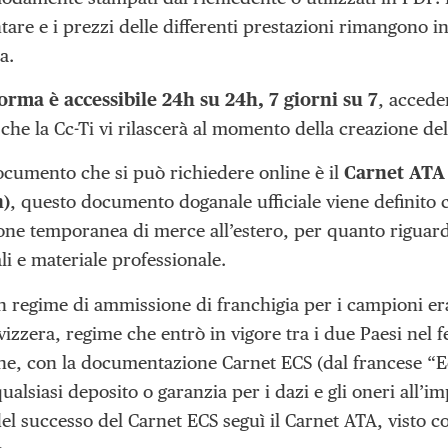
re e i prezzi delle differenti prestazioni rimangono in
a.
orma è accessibile 24h su 24h, 7 giorni su 7
, accede
che la Cc-Ti vi rilascerà al momento della creazione del
ocumento che si può richiedere online è il
Carnet ATA
n)
, questo documento doganale ufficiale viene definito c
ione temporanea di merce all’estero, per quanto riguard
i e materiale professionale.
n regime di ammissione di franchigia per i campioni era 
vizzera, regime che entrò in vigore tra i due Paesi nel f
e, con la documentazione Carnet ECS (dal francese “
qualsiasi deposito o garanzia per i dazi e gli oneri all’i
del successo del Carnet ECS seguì il Carnet ATA, visto 