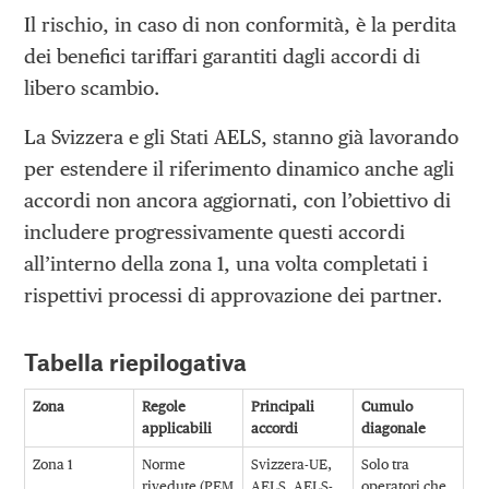
Il rischio, in caso di non conformità, è la perdita
dei benefici tariffari garantiti dagli accordi di
libero scambio.
La Svizzera e gli Stati AELS, stanno già lavorando
per estendere il riferimento dinamico anche agli
accordi non ancora aggiornati, con l’obiettivo di
includere progressivamente questi accordi
all’interno della zona 1, una volta completati i
rispettivi processi di approvazione dei partner.
Tabella riepilogativa
Zona
Regole
Principali
Cumulo
applicabili
accordi
diagonale
Zona 1
Norme
Svizzera-UE,
Solo tra
rivedute (PEM
AELS, AELS-
operatori che