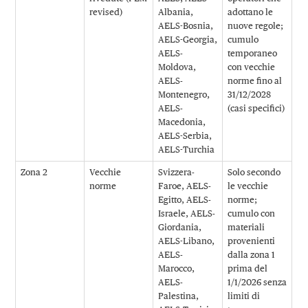
revised)
Albania,
adottano le
AELS-Bosnia,
nuove regole;
AELS-Georgia,
cumulo
AELS-
temporaneo
Moldova,
con vecchie
AELS-
norme fino al
Montenegro,
31/12/2028
AELS-
(casi specifici)
Macedonia,
AELS-Serbia,
AELS-Turchia
Zona 2
Vecchie
Svizzera-
Solo secondo
norme
Faroe, AELS-
le vecchie
Egitto, AELS-
norme;
Israele, AELS-
cumulo con
Giordania,
materiali
AELS-Libano,
provenienti
AELS-
dalla zona 1
Marocco,
prima del
AELS-
1/1/2026 senza
Palestina,
limiti di