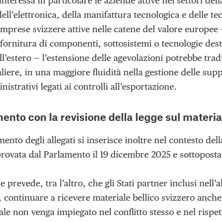
nteressa in particolare le aziende attive nei settori del
ell’elettronica, della manifattura tecnologica e delle te
mprese svizzere attive nelle catene del valore europee —
 fornitura di componenti, sottosistemi o tecnologie destin
all’estero — l’estensione delle agevolazioni potrebbe tra
liere, in una maggiore fluidità nella gestione delle sup
istrativi legati ai controlli all’esportazione.
ento con la revisione della legge sul materia
ento degli allegati si inserisce inoltre nel contesto dell
rovata dal Parlamento il 19 dicembre 2025 e sottopost
e prevede, tra l’altro, che gli Stati partner inclusi nel
 continuare a ricevere materiale bellico svizzero anche
ale non venga impiegato nel conflitto stesso e nel rispett