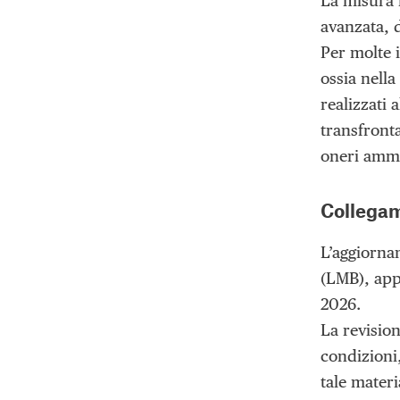
La misura i
avanzata, d
Per molte i
ossia nella
realizzati 
transfronta
oneri ammin
Collegam
L’aggiornam
(LMB), app
2026.
La revision
condizioni,
tale materi