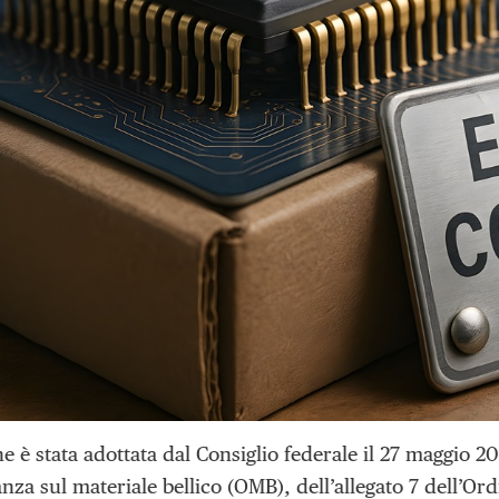
e è stata adottata dal Consiglio federale il 27 maggio 2
nza sul materiale bellico (OMB), dell’allegato 7 dell’Or