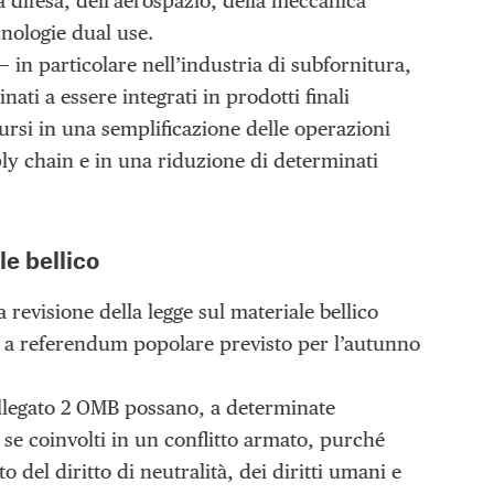
la difesa, dell’aerospazio, della meccanica
cnologie dual use.
 in particolare nell’industria di subfornitura,
ati a essere integrati in prodotti finali
dursi in una semplificazione delle operazioni
ply chain e in una riduzione di determinati
le bellico
a revisione della legge sul materiale bellico
a a referendum popolare previsto per l’autunno
l’allegato 2 OMB possano, a determinate
 se coinvolti in un conflitto armato, purché
o del diritto di neutralità, dei diritti umani e