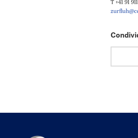
T +41 91 911
zurfluh@cc
Condivid