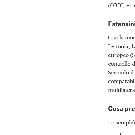
(OBDI) e de
Estension
Con la modi
Lettonia, L
europeo (S
controllo d
Secondo il 
comparabili
multilatera
Cosa pre
Le semplifi