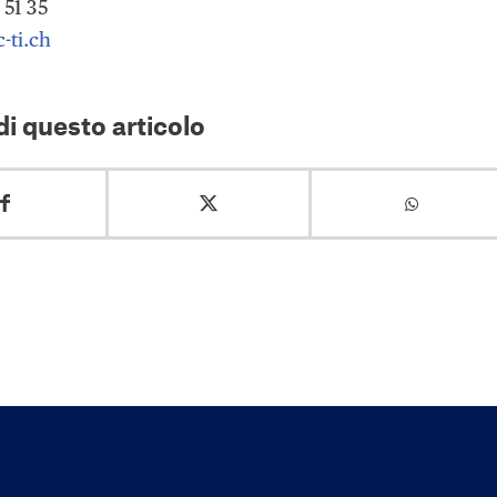
 51 35
-ti.ch
i questo articolo