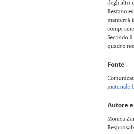
degli altri
Restano esc
manterrà i
compromette
Secondo il 
quadro nor
Fonte
Comunicato
materiale b
Autore e
Monica Zu
Responsabi