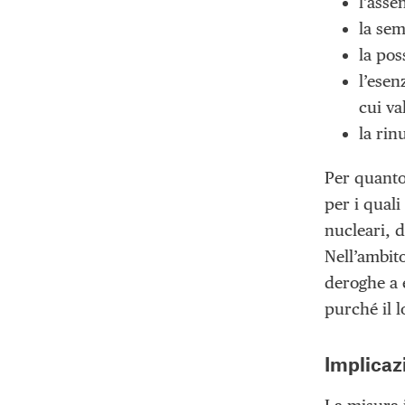
l’asse
la sem
la pos
l’esen
cui va
la rin
Per quanto
per i quali
nucleari, d
Nell’ambito
deroghe a 
purché il l
Implicaz