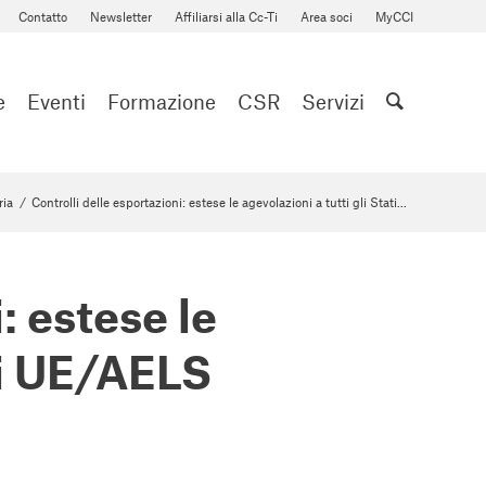
Contatto
Newsletter
Affiliarsi alla Cc-Ti
Area soci
MyCCI
e
Eventi
Formazione
CSR
Servizi
ria
/
Controlli delle esportazioni: estese le agevolazioni a tutti gli Stati...
: estese le
ati UE/AELS