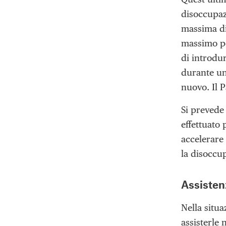
disoccupaz
massima di 
massimo pe
di introdu
durante un
nuovo. Il 
Si prevede 
effettuato 
accelerare 
la disoccu
Assisten
Nella situa
assisterle