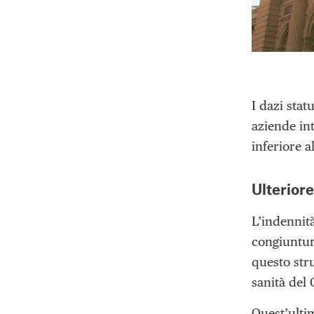
I dazi stat
aziende in
inferiore a
Ulteriore
L’indennità
congiuntura
questo str
sanità del 
Quest’ulti