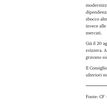
modernizza
dipendenza
sbocco alte
invece alle
mercati.
Già il 20 a
svizzera. A
gravano su
Il Consigli
ulteriori m
Fonte: CF 