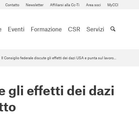
Contatto
Newsletter
Affiliarsi alla Cc-Ti
Area soci
MyCCI
e
Eventi
Formazione
CSR
Servizi
Il Consiglio federale discute gli effetti dei dazi USA e punta sul lavoro...
 gli effetti dei dazi
tto