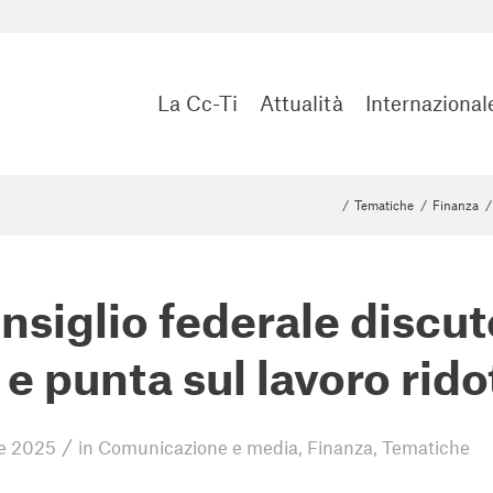
La Cc-Ti
Attualità
Internazional
/
Tematiche
/
Finanza
/
onsiglio federale discute
e punta sul lavoro rido
/
e 2025
in
Comunicazione e media
,
Finanza
,
Tematiche