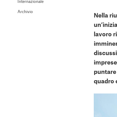
Internazionale
Archivio
Nella ri
un’inizi
lavoro r
imminen
discussi
imprese 
puntare 
quadro 