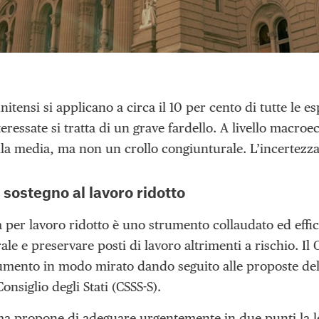
unitensi si applicano a circa il 10 per cento di tutte le e
teressate si tratta di un grave fardello. A livello macr
lla media, ma non un crollo congiunturale. L’incertezza
 sostegno al lavoro ridotto
 per lavoro ridotto è uno strumento collaudato ed effic
le e preservare posti di lavoro altrimenti a rischio. Il
umento in modo mirato dando seguito alle proposte dell
Consiglio degli Stati (CSSS-S).
ma propone di adeguare urgentemente in due punti la le