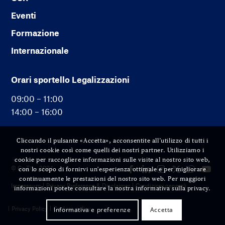
Eventi
Formazione
Internazionale
Orari sportello Legalizzazioni
09:00 – 11:00
14:00 – 16:00
Cliccando il pulsante «Accetta», acconsentite all’utilizzo di tutti i
nostri cookie così come quelli dei nostri partner. Utilizziamo i
cookie per raccogliere informazioni sulle visite al nostro sito web,
© Cc-Ti — 2024
con lo scopo di fornirvi un'esperienza ottimale e per migliorare
continuamente le prestazioni del nostro sito web. Per maggiori
Impressum
Privacy Preference & Disclaimer
Condizioni generali
informazioni potete consultare la nostra informativa sulla privacy.
Privacy Policy
Cookies policy
Informativa e preferenze
Accetta