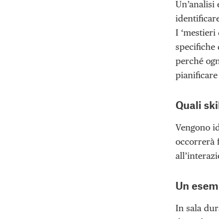
Un’analisi 
identifica
I ‘mestieri
specifiche
perché ogn
pianificare
Quali ski
Vengono ide
occorrerà f
all’intera
Un esem
In sala dur