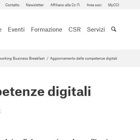
Contatto
Newsletter
Affiliarsi alla Cc-Ti
Area soci
MyCCI
e
Eventi
Formazione
CSR
Servizi
orking Business Breakfast
/
Aggiornamento delle competenze digitali
tenze digitali
t