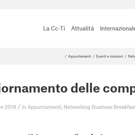
La Cc-Ti
Attualità
Internazional
/
Appuntamenti
/
Eventi e missioni
/
Netw
ornamento delle compe
/
e 2019
in
Appuntamenti
,
Networking Business Breakfas