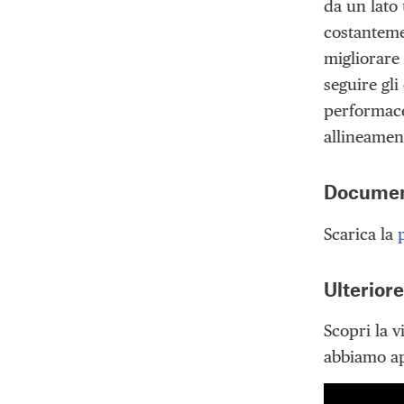
da un lato
costantemen
migliorare
seguire gli
performace
allineament
Document
Scarica la
Ulterior
Scopri la 
abbiamo app