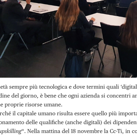
età sempre più tecnologica e dove termini quali ‘digitali
rdine del giorno, è bene che ogni azienda si concentri
lle proprie risorse umane.
rché il capitale umano risulta essere quello più importa
onamento delle qualifiche (anche digitali) dei dipenden
upskilling
“. Nella mattina del 18 novembre la Cc-Ti, in 