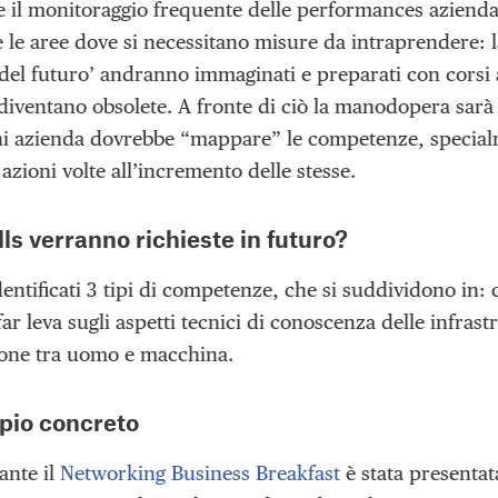
e il monitoraggio frequente delle performances aziendali
re le aree dove si necessitano misure da intraprendere: 
 del futuro’ andranno immaginati e preparati con corsi 
 diventano obsolete. A fronte di ciò la manodopera sar
i azienda dovrebbe “mappare” le competenze, specialmen
 azioni volte all’incremento delle stesse.
lls verranno richieste in futuro?
ntificati 3 tipi di competenze, che si suddividono in: cog
ar leva sugli aspetti tecnici di conoscenza delle infrast
zione tra uomo e macchina.
pio concreto
ante il
Networking Business Breakfast
è stata presentat