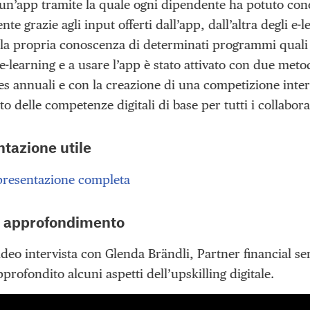
 un’app tramite la quale ogni dipendente ha potuto conos
te grazie agli input offerti dall’app, dall’altra degli e-le
 la propria conoscenza di determinati programmi quali A
 e-learning e a usare l’app è stato attivato con due meto
s annuali e con la creazione di una competizione intern
o delle competenze digitali di base per tutti i collabora
azione utile
presentazione completa
e approfondimento
video intervista con Glenda Brändli, Partner financial 
rofondito alcuni aspetti dell’upskilling digitale.