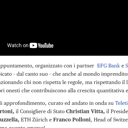
appuntamento, organizzato con i partner
EFG Bank
e
picato – dal canto suo – che anche al mondo imprenditori
nzionando chi non rispetta le regole, ma rispettando il
i onesti che contribuiscono alla crescita quantitativa e
di approfondimento, curato ed andato in onda su
Telet
rtoni,
il Consigliere di Stato
Christian Vitta,
il Presid
uzzella,
ETH Zürich e
Franco Polloni
, Head of Switz
ieme quanto emerso!