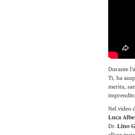
Durante l’
Ti, ha aus
merita, sa
imprenditor
Nel video 
Luca Albe
Dr.
Lino G
allora ins