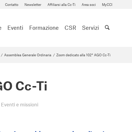
Contatto
Newsletter
Affiliarsi alla Cc-Ti
Area soci
MyCCI
e
Eventi
Formazione
CSR
Servizi
/
Assemblea Generale Ordinaria
/
Zoom dedicato alla 102° AGO Cc-Ti
GO Cc-Ti
,
Eventi e missioni