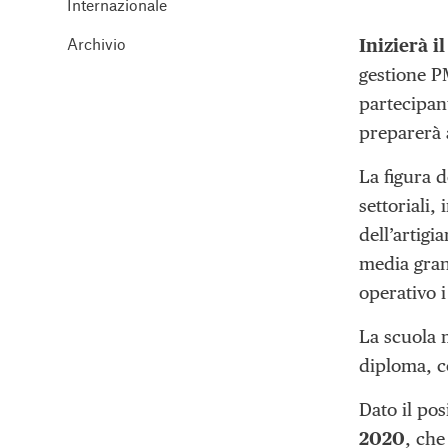
Internazionale
Archivio
Inizierà i
gestione PM
partecipan
preparerà a
La figura d
settoriali,
dell’artigi
media gran
operativo i
La scuola m
diploma, c
Dato il po
2020
, che