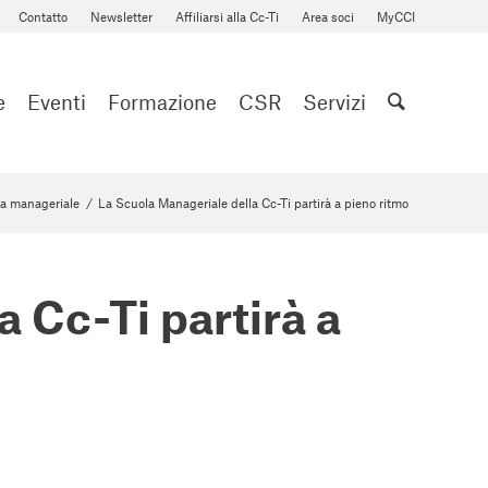
Contatto
Newsletter
Affiliarsi alla Cc-Ti
Area soci
MyCCI
e
Eventi
Formazione
CSR
Servizi
a manageriale
/
La Scuola Manageriale della Cc-Ti partirà a pieno ritmo
 Cc-Ti partirà a