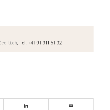
cc-ti.ch
, Tel. +41 91 911 51 32