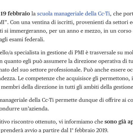
l 19 febbraio
la
scuola manageriale della Cc-Ti
, che port
I”. Con una ventina di iscritti, provenienti da settori ed
ti si immergeranno, per un anno e mezzo, in un corso d
gli esami federali.
ello/a specialista in gestione di PMI è trasversale su m
 in quanto egli può assumere la direzione operativa di tu
anato del suo settore professionale. Può anche essere o
dezza. Le competenze che acquisisce gli permettono, in
 membri della direzione in tutti gli ambiti della gestione
anageriale della Cc-Ti permette dunque di offrire ai cors
ondurre un’azienda.
sitivo riscontro ottenuto, vi informiamo che
sono già ap
 prenderà avvio a partire dal 1° febbraio 2019.