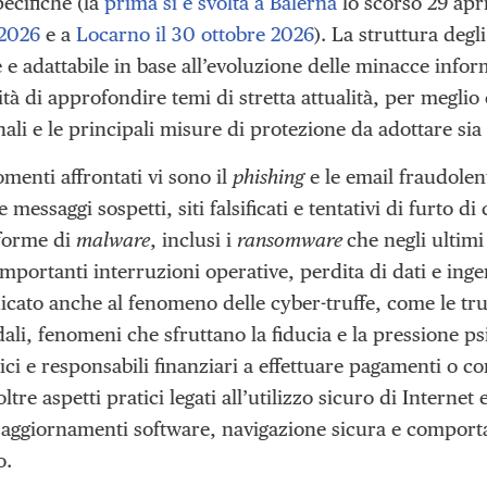
ecifiche (la
prima si è svolta a Balerna
lo scorso 29 apri
 2026
e a
Locarno il 30 ottobre 2026
). La struttura degl
e adattabile in base all’evoluzione delle minacce infor
tà di approfondire temi di stretta attualità, per megli
ali e le principali misure di protezione da adottare sia n
omenti affrontati vi sono il
phishing
e le email fraudolen
 messaggi sospetti, siti falsificati e tentativi di furto di
 forme di
malware
, inclusi i
ransomware
che negli ultim
mportanti interruzioni operative, perdita di dati e in
icato anche al fenomeno delle cyber-truffe, come le tru
ali, fenomeni che sfruttano la fiducia e la pressione p
ici e responsabili finanziari a effettuare pagamenti o co
ltre aspetti pratici legati all’utilizzo sicuro di Internet e
aggiornamenti software, navigazione sicura e comporta
o.