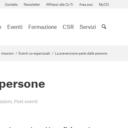
Contatto
Newsletter
Affiliarsi alla Cc-Ti
Area soci
MyCCI
e
Eventi
Formazione
CSR
Servizi
e missioni
/
Eventi co-organizzati
/
La prevenzione parte dalle persone
 persone
ssioni
,
Post eventi