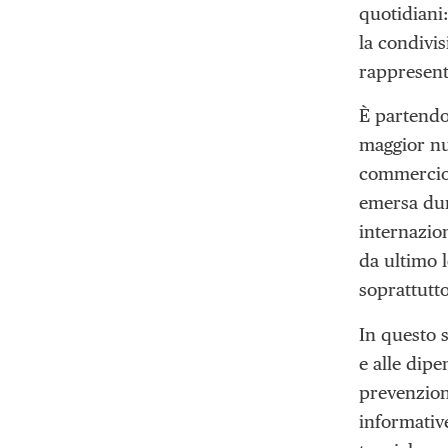
quotidiani:
la condivis
rappresenta
È partendo
maggior nu
commercio, 
emersa dur
internazio
da ultimo l
soprattutt
In questo s
e alle dipe
prevenzion
informativ