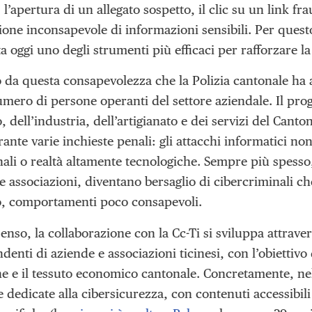
 l’apertura di un allegato sospetto, il clic su un link f
ione inconsapevole di informazioni sensibili. Per quest
 oggi uno degli strumenti più efficaci per rafforzare la
 da questa consapevolezza che la Polizia cantonale ha a
mero di persone operanti del settore aziendale. Il prog
dell’industria, dell’artigianato e dei servizi del Canto
ante varie inchieste penali: gli attacchi informatici n
nali o realtà altamente tecnologiche. Sempre più spesso
e associazioni, diventano bersaglio di cibercriminali ch
o, comportamenti poco consapevoli.
enso, la collaborazione con la Cc-Ti si sviluppa attrav
ndenti di aziende e associazioni ticinesi, con l’obiettiv
e e il tessuto economico cantonale. Concretamente, nel
e dedicate alla cibersicurezza, con contenuti accessibi