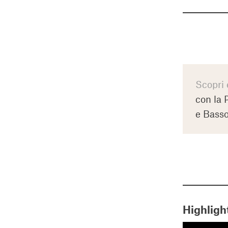
Scopri 
con la 
e Bass
Highligh