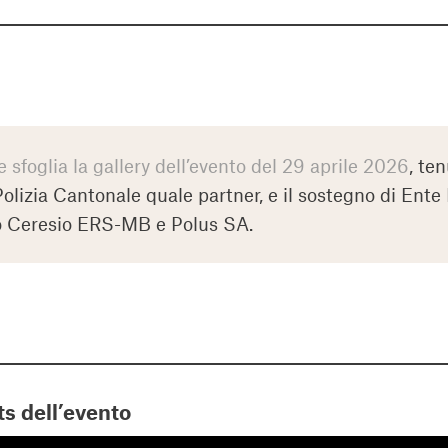
e sfoglia la gallery dell’evento del 29 aprile 2026
, te
Polizia Cantonale quale partner, e il sostegno di Ente
o Ceresio ERS-MB e Polus SA.
ts dell’evento