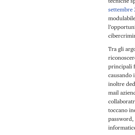
tecniche sp
settembre
modulabile 
l’opportuni
cibercrimin
Tra gli arg
riconoscere
principali
causando i
inoltre ded
mail aziend
collaboratr
toccano ino
password, 
informatic