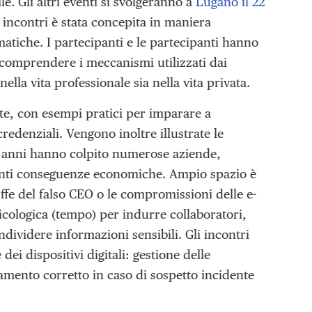
le. Gli altri eventi si svolgeranno a
Lugano il 22
i incontri è stata concepita in maniera
matiche. I partecipanti e le partecipanti hanno
o comprendere i meccanismi utilizzati dai
ella vita professionale sia nella vita privata.
te, con esempi pratici per imparare a
 credenziali. Vengono inoltre illustrate le
i anni hanno colpito numerose aziende,
genti conseguenze economiche. Ampio spazio è
ffe del falso CEO o le compromissioni delle e-
sicologica (tempo) per indurre collaboratori,
ndividere informazioni sensibili. Gli incontri
 dei dispositivi digitali: gestione delle
mento corretto in caso di sospetto incidente