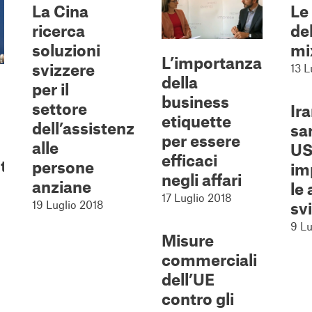
La Cina
Le
ricerca
de
soluzioni
mi
L’importanza
svizzere
13 L
della
per il
business
settore
Ira
etiquette
dell’assistenza
sa
per essere
alle
US
efficaci
tà
persone
im
negli affari
anziane
le
17 Luglio 2018
19 Luglio 2018
sv
9 Lu
Misure
commerciali
dell’UE
contro gli