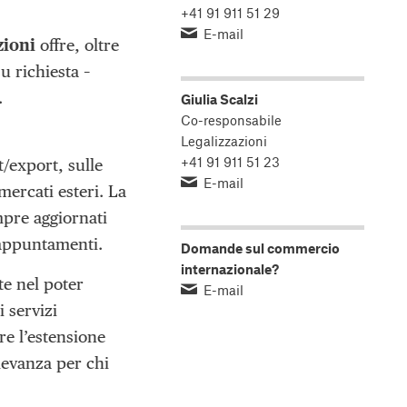
+41 91 911 51 29
E-mail
zioni
offre, oltre
su richiesta –
.
Giulia Scalzi
Co-responsabile
Legalizzazioni
+41 91 911 51 23
t/export, sulle
E-mail
mercati esteri. La
mpre aggiornati
 appuntamenti.
Domande sul commercio
internazionale?
te nel poter
E-mail
 servizi
re l’estensione
ilevanza per chi