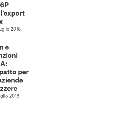
 6P
ll’export
x
uglio 2018
n e
nzioni
A:
patto per
 aziende
izzere
glio 2018