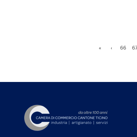
«
‹
66
6