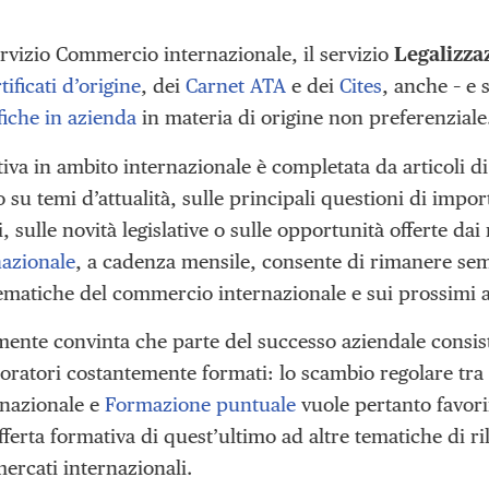
ervizio Commercio internazionale, il servizio
Legalizza
tificati d’origine
, dei
Carnet ATA
e dei
Cites
, anche – e 
fiche in azienda
in materia di origine non preferenziale
tiva in ambito internazionale è completata da articoli di
u temi d’attualità, sulle principali questioni di impor
, sulle novità legislative o sulle opportunità offerte dai 
nazionale
, a cadenza mensile, consente di rimanere se
 tematiche del commercio internazionale e sui prossimi
mente convinta che parte del successo aziendale consis
oratori costantemente formati: lo scambio regolare tra i
nazionale e
Formazione puntuale
vuole pertanto favori
fferta formativa di quest’ultimo ad altre tematiche di r
ercati internazionali.