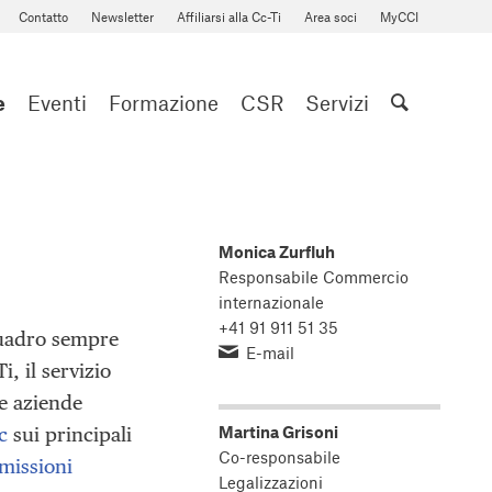
Contatto
Newsletter
Affiliarsi alla Cc-Ti
Area soci
MyCCI
e
Eventi
Formazione
CSR
Servizi
Monica Zurfluh
Responsabile Commercio
internazionale
+41 91 911 51 35
quadro sempre
E-mail
i, il servizio
le aziende
Martina Grisoni
c
sui principali
Co-responsabile
 missioni
Legalizzazioni