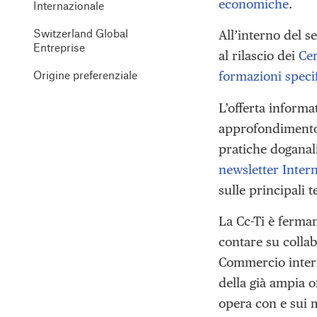
economiche
.
Internazionale
Switzerland Global
All’interno del s
Entreprise
al rilascio dei
Cer
Origine preferenziale
formazioni speci
L’offerta informa
approfondimento s
pratiche doganali
newsletter Inter
sulle principali
La Cc-Ti è ferma
contare su collab
Commercio inter
della già ampia o
opera con e sui m