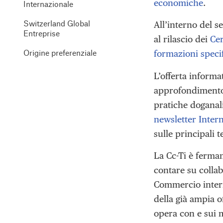
economiche
.
Internazionale
Switzerland Global
All’interno del s
Entreprise
al rilascio dei
Cer
Origine preferenziale
formazioni speci
L’offerta informa
approfondimento s
pratiche doganali
newsletter Inter
sulle principali
La Cc-Ti è ferma
contare su collab
Commercio inter
della già ampia o
opera con e sui m