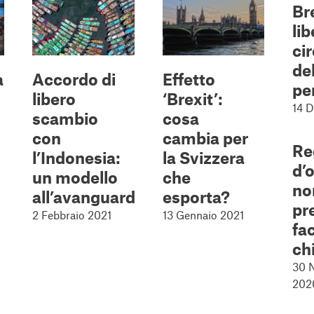
Br
lib
ci
de
a
Accordo di
Effetto
pe
libero
‘Brexit’:
14 
scambio
cosa
con
cambia per
Re
l’Indonesia:
la Svizzera
d’
un modello
che
no
all’avanguardia
esporta?
pre
2 Febbraio 2021
13 Gennaio 2021
fa
ch
30 
202