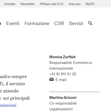
Contatto
Newsletter
Affiliarsi alla Cc-Ti
Area soci
MyCCI
e
Eventi
Formazione
CSR
Servizi
Monica Zurfluh
Responsabile Commercio
internazionale
+41 91 911 51 35
quadro sempre
E-mail
i, il servizio
le aziende
Martina Grisoni
c
sui principali
Co-responsabile
 missioni
Legalizzazioni