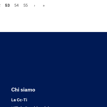
2
53
54
55
›
»
Chi siamo
La Cc-Ti