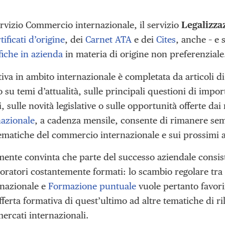
ervizio Commercio internazionale, il servizio
Legalizza
tificati d’origine
, dei
Carnet ATA
e dei
Cites
, anche – e 
fiche in azienda
in materia di origine non preferenziale
tiva in ambito internazionale è completata da articoli di
u temi d’attualità, sulle principali questioni di impor
, sulle novità legislative o sulle opportunità offerte dai 
nazionale
, a cadenza mensile, consente di rimanere se
 tematiche del commercio internazionale e sui prossimi
mente convinta che parte del successo aziendale consis
oratori costantemente formati: lo scambio regolare tra i
nazionale e
Formazione puntuale
vuole pertanto favori
fferta formativa di quest’ultimo ad altre tematiche di r
ercati internazionali.