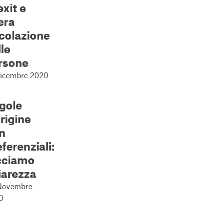
exit e
era
rcolazione
lle
rsone
Dicembre 2020
gole
origine
n
ferenziali:
cciamo
iarezza
Novembre
0