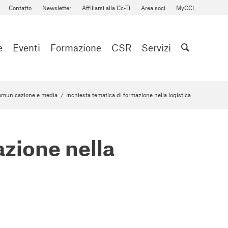
Contatto
Newsletter
Affiliarsi alla Cc-Ti
Area soci
MyCCI
e
Eventi
Formazione
CSR
Servizi
municazione e media
/
Inchiesta tematica di formazione nella logistica
azione nella