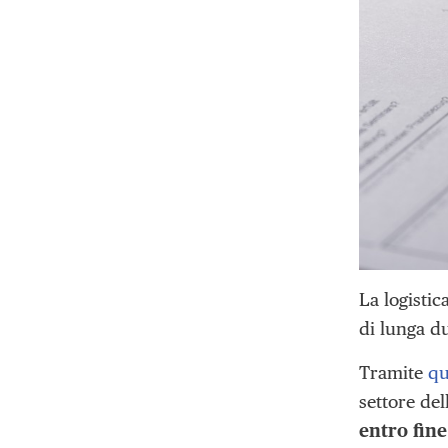
La logisti
di lunga d
Tramite
qu
settore del
entro fine