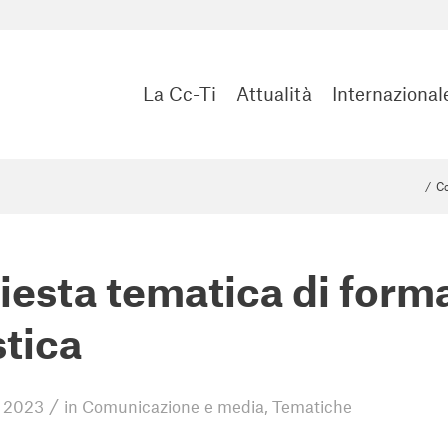
La Cc-Ti
Attualità
Internazional
/
Co
iesta tematica di form
stica
/
o 2023
in
Comunicazione e media
,
Tematiche