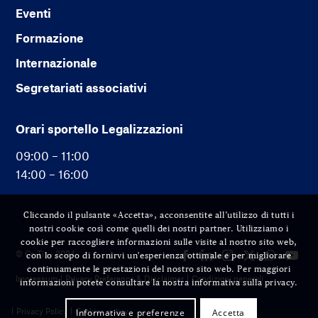
Eventi
Formazione
Internazionale
Segretariati associativi
Orari sportello Legalizzazioni
09:00 – 11:00
14:00 – 16:00
Cliccando il pulsante «Accetta», acconsentite all’utilizzo di tutti i
nostri cookie così come quelli dei nostri partner. Utilizziamo i
cookie per raccogliere informazioni sulle visite al nostro sito web,
© Cc-Ti — 2024
con lo scopo di fornirvi un'esperienza ottimale e per migliorare
continuamente le prestazioni del nostro sito web. Per maggiori
Impressum
Privacy Preference & Disclaimer
Condizioni generali
informazioni potete consultare la nostra informativa sulla privacy.
Privacy Policy
Cookies policy
Informativa e preferenze
Accetta