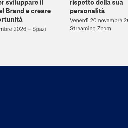
r sviluppare il
rispetto della sua
l Brand e creare
personalità
rtunità
Venerdì 20 novembre 2
Streaming Zoom
embre 2026 – Spazi