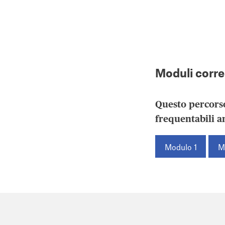
Moduli corre
Questo percorso
frequentabili 
Modulo 1
M