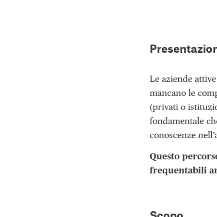
Presentazio
Le aziende attive
mancano le compe
(privati o istitu
fondamentale che
conoscenze nell’
Questo percorso
frequentabili 
Scopo