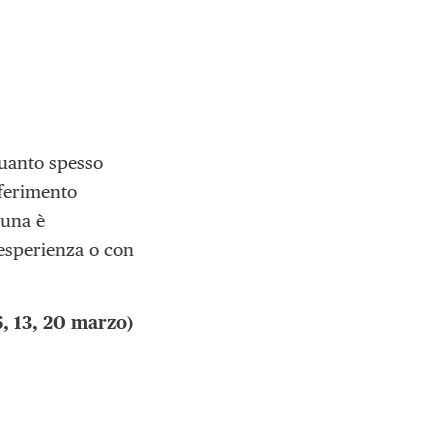
 quanto spesso
iferimento
cuna è
esperienza o con
, 13, 20 marzo)