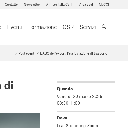
Contatto
Newsletter
Affiliarsi alla Cc-Ti
Area soci
MyCCI
e
Eventi
Formazione
CSR
Servizi
/
Post eventi
/
L’ABC dell’export: l’assicurazione di trasporto
 di
Quando
Venerdì 20 marzo 2026
08:30–11:00
Dove
Live Streaming Zoom