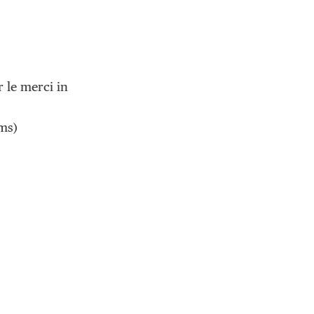
r le merci in
rms)